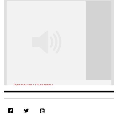
Parcours : Guirassy
Feb 16, 2021 • 28:08
SHARE
RSS FEED
LINK