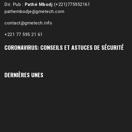
Dir. Pub :
Pathé Mbodj
(+221)775952161
pathembodje@gmetech.com
contact@gmetech.info
+221 77 595 21 61
CORONAVIRUS: CONSEILS ET ASTUCES DE SÉCURITÉ
1988-1989 :  La polémique de Guidimakha 
(Podcast)
Sep 3, 2021 •
Affirmations & Précisions Exécutions, déportations et répressions au Guidimakha (sud de la Mauritanie) de 1989 /1990 Peut-on les oublier nos victimes ? Au cours de nos recherches de mémoire de maîtrise (1997) intitulé (,), nous avons enquêté sur les noms des personnes victimes (mortes, rescapées et déportées) lors des événements…
DERNIÈRES UNES