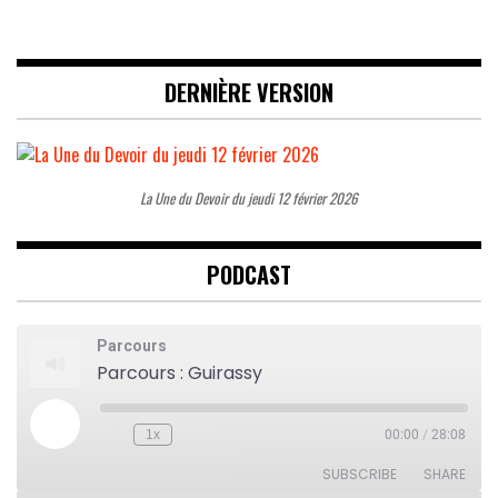
DERNIÈRE VERSION
La Une du Devoir du jeudi 12 février 2026
PODCAST
Parcours
Parcours : Guirassy
Play
1x
00:00
/
28:08
Rewind
Fast
Episode
10
Forward
Seconds
30
SUBSCRIBE
SHARE
seconds