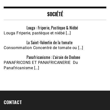
EMBED
SOCIÉTÉ
Louga : Friperie, Pastèque & Niébé
Louga Friperie, pastèque et niébé […]
La Saint-Valentin de la tomate
Consommation Concentré de tomate ou […]
Panafricanisme : L’airain de Dodone
Écoutez le parcours de Claudiane Kapia 
PANAFRICONS ET PANAFRICANERIE Du
Nobana (Podologue)
Feb 24, 2021 • 28mn
Panafricanisme […]
CONTACT