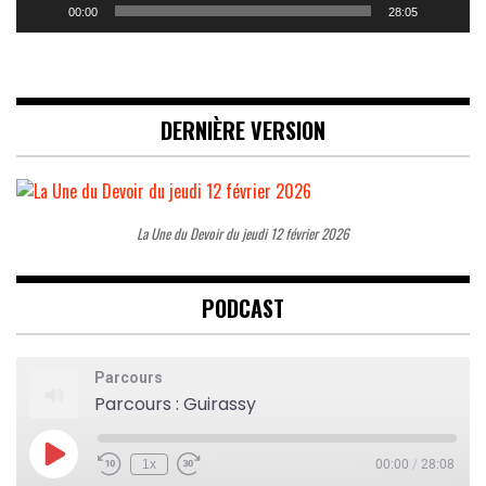
00:00
28:05
DERNIÈRE VERSION
La Une du Devoir du jeudi 12 février 2026
PODCAST
Parcours
Parcours : Guirassy
Play
1x
00:00
/
28:08
Rewind
Fast
Episode
10
Forward