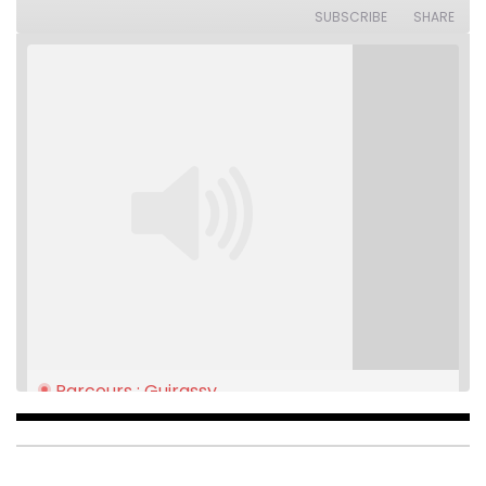
Seconds
30
SUBSCRIBE
SHARE
seconds
Parcours : Guirassy
Feb 16, 2021 • 28:08
SHARE