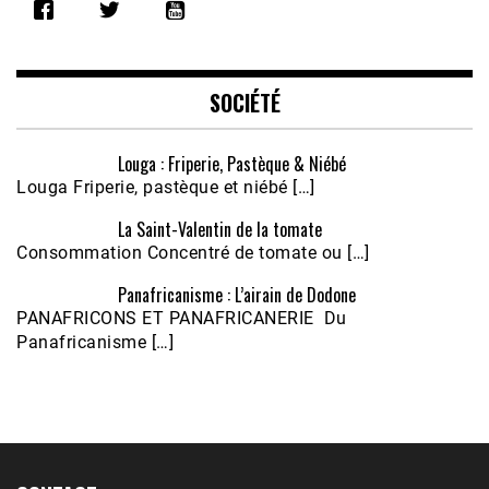
RSS FEED
LINK
EMBED
SOCIÉTÉ
Louga : Friperie, Pastèque & Niébé
Louga Friperie, pastèque et niébé […]
La Saint-Valentin de la tomate
Consommation Concentré de tomate ou […]
Panafricanisme : L’airain de Dodone
Écoutez le parcours de Claudiane Kapia 
PANAFRICONS ET PANAFRICANERIE Du
Nobana (Podologue)
Feb 24, 2021 • 28mn
Panafricanisme […]