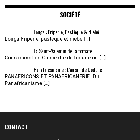
EMBED
SOCIÉTÉ
Louga : Friperie, Pastèque & Niébé
Louga Friperie, pastèque et niébé […]
La Saint-Valentin de la tomate
Consommation Concentré de tomate ou […]
Panafricanisme : L’airain de Dodone
Écoutez le parcours de Claudiane Kapia 
PANAFRICONS ET PANAFRICANERIE Du
Nobana (Podologue)
Feb 24, 2021 • 28mn
Panafricanisme […]
CONTACT