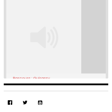
Parcours : Guirassy
Feb 16, 2021 • 28:08
SHARE
RSS FEED
LINK