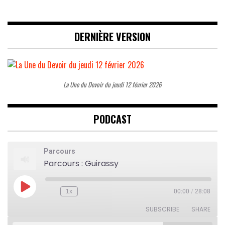
DERNIÈRE VERSION
La Une du Devoir du jeudi 12 février 2026
PODCAST
Parcours
Parcours : Guirassy
Play
1x
00:00
/
28:08
Rewind
Fast
Episode
10
Forward
Seconds
30
SUBSCRIBE
SHARE
seconds