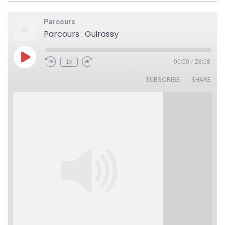
Parcours
Parcours : Guirassy
Play
1x
00:00
/
28:08
Rewind
Fast
Episode
10
Forward
Seconds
30
SUBSCRIBE
SHARE
seconds