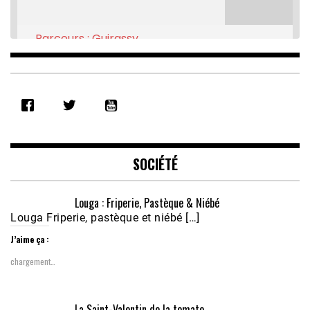
Parcours : Guirassy
Feb 16, 2021 • 28:08
SHARE
RSS FEED
LINK
EMBED
SOCIÉTÉ
Louga : Friperie, Pastèque & Niébé
Louga Friperie, pastèque et niébé […]
J’aime ça :
chargement…
Écoutez le parcours de Claudiane Kapia 
La Saint-Valentin de la tomate