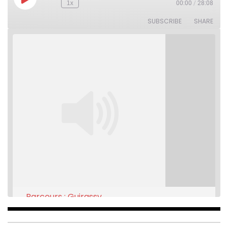
Play
1x
00:00
/
28:08
Rewind
Fast
Episode
10
Forward
Seconds
30
SUBSCRIBE
SHARE
seconds
Parcours : Guirassy
Feb 16, 2021 • 28:08