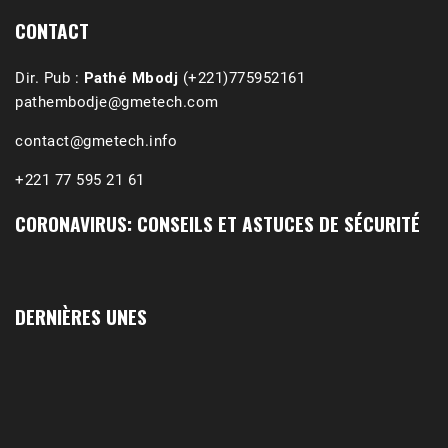
CONTACT
Dir. Pub :
Pathé Mbodj
(+221)775952161
pathembodje@gmetech.com
contact@gmetech.info
+221 77 595 21 61
CORONAVIRUS: CONSEILS ET ASTUCES DE SÉCURITÉ
1988-1989 :  La polémique de Guidimakha 
(Podcast)
Sep 3, 2021 •
Affirmations & Précisions Exécutions, déportations et répressions au Guidimakha (sud de la Mauritanie) de 1989 /1990 Peut-on les oublier nos victimes ? Au cours de nos recherches de mémoire de maîtrise (1997) intitulé (,), nous avons enquêté sur les noms des personnes victimes (mortes, rescapées et déportées) lors des événements…
DERNIÈRES UNES