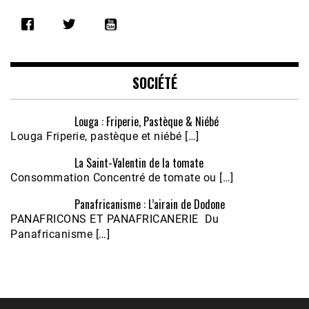
SHARE
RSS FEED
LINK
EMBED
SOCIÉTÉ
Louga : Friperie, Pastèque & Niébé
Louga Friperie, pastèque et niébé […]
La Saint-Valentin de la tomate
Consommation Concentré de tomate ou […]
Panafricanisme : L’airain de Dodone
Écoutez le parcours de Claudiane Kapia 
PANAFRICONS ET PANAFRICANERIE Du
Nobana (Podologue)
Feb 24, 2021 • 28mn
Panafricanisme […]