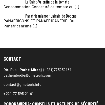
La Saint-Valentin de la tomate
Consommation Concentré de tomate ou […]
Panafricanisme : L’airain de Dodone
Écoutez le parcours de Claudiane Kapia 
PANAFRICONS ET PANAFRICANERIE Du
Nobana (Podologue)
Feb 24, 2021 • 28mn
Panafricanisme […]
CONTACT
Dir. Pub :
Pathé Mbodj
(+221)775952161
pathembodje@gmetech.com
contact@gmetech.info
+221 77 595 21 61
CORONAVIRUS: CONSEILS ET ASTUCES DE SÉCURITÉ