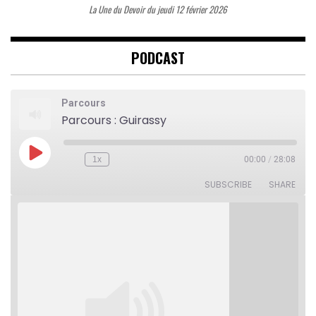
La Une du Devoir du jeudi 12 février 2026
PODCAST
Parcours
Parcours : Guirassy
Play
1x
00:00
/
28:08
Rewind
Fast
Episode
10
Forward
Seconds
30
SUBSCRIBE
SHARE
seconds