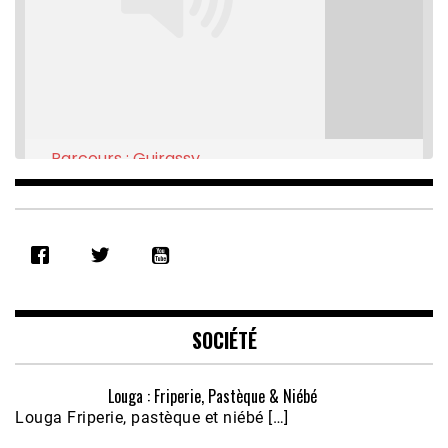
Parcours : Guirassy
Feb 16, 2021 • 28:08
SHARE
RSS FEED
LINK
EMBED
SOCIÉTÉ
Louga : Friperie, Pastèque & Niébé
Louga Friperie, pastèque et niébé […]