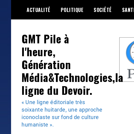
Skip
ACTUALITÉ
POLITIQUE
SOCIÉTÉ
SANT
to
content
GMT Pile à
l'heure,
Génération
Média&Technologies,la
ligne du Devoir.
« Une ligne éditoriale très
soixante huitarde, une approche
iconoclaste sur fond de culture
humaniste ».