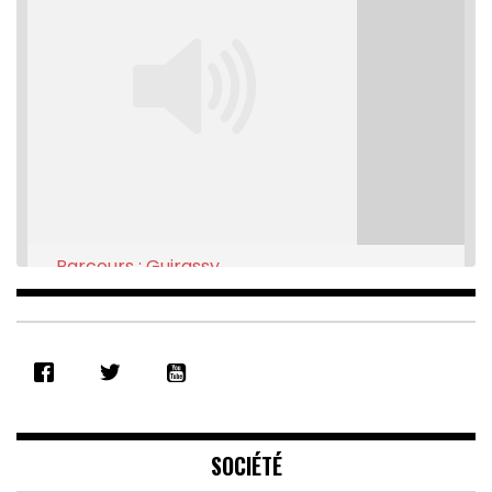
Parcours : Guirassy
Feb 16, 2021 • 28:08
SHARE
RSS FEED
LINK
EMBED
SOCIÉTÉ