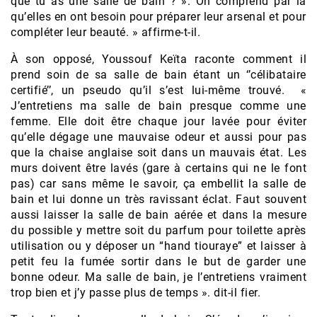
que tu as une salle de bain ? ». On comprend par là
qu’elles en ont besoin pour préparer leur arsenal et pour
compléter leur beauté. » affirme-t-il.
À son opposé, Youssouf Keïta raconte comment il
prend soin de sa salle de bain étant un ‘’célibataire
certifié’’, un pseudo qu’il s’est lui-même trouvé. «
J’entretiens ma salle de bain presque comme une
femme. Elle doit être chaque jour lavée pour éviter
qu’elle dégage une mauvaise odeur et aussi pour pas
que la chaise anglaise soit dans un mauvais état. Les
murs doivent être lavés (gare à certains qui ne le font
pas) car sans même le savoir, ça embellit la salle de
bain et lui donne un très ravissant éclat. Faut souvent
aussi laisser la salle de bain aérée et dans la mesure
du possible y mettre soit du parfum pour toilette après
utilisation ou y déposer un “hand tiouraye” et laisser à
petit feu la fumée sortir dans le but de garder une
bonne odeur. Ma salle de bain, je l’entretiens vraiment
trop bien et j’y passe plus de temps ». dit-il fier.