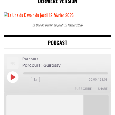
DERNIÈRE VERSION
La Une du Devoir du jeudi 12 février 2026
PODCAST
Parcours
Parcours : Guirassy
Play
1x
00:00
/
28:08
Rewind
Fast
Episode
10
Forward
Seconds
30
SUBSCRIBE
SHARE
seconds