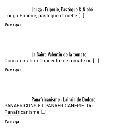
Louga : Friperie, Pastèque & Niébé
Louga Friperie, pastèque et niébé […]
J’aime ça :
Écoutez le parcours de Claudiane Kapia 
La Saint-Valentin de la tomate
Nobana (Podologue)
Feb 24, 2021 • 28mn
Consommation Concentré de tomate ou […]
J’aime ça :
Panafricanisme : L’airain de Dodone
PANAFRICONS ET PANAFRICANERIE Du
Panafricanisme […]
J’aime ça :