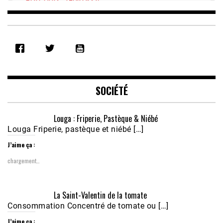
Parcours : Guirassy
Feb 16, 2021 • 28:08
SHARE
RSS FEED
LINK
EMBED
SOCIÉTÉ
Louga : Friperie, Pastèque & Niébé
Louga Friperie, pastèque et niébé […]
J’aime ça :
chargement…
Écoutez le parcours de Claudiane Kapia 
La Saint-Valentin de la tomate
Nobana (Podologue)
Feb 24, 2021 • 28mn
Consommation Concentré de tomate ou […]
J’aime ça :