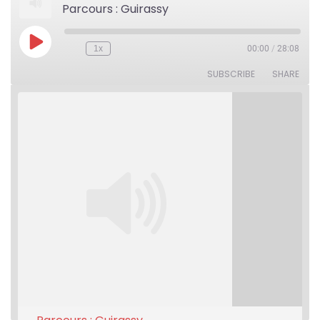
Parcours : Guirassy
Play
1x
00:00
/
28:08
Rewind
Fast
Episode
10
Forward
Seconds
30
SUBSCRIBE
SHARE
seconds