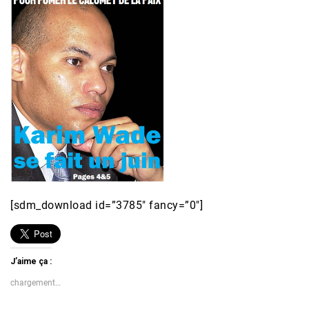
[sdm_download id=”3785″ fancy=”0″]
J’aime ça :
chargement…