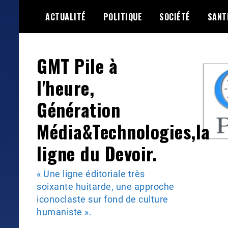
Skip
ACTUALITÉ
POLITIQUE
SOCIÉTÉ
SANT
to
content
GMT Pile à
l'heure,
Génération
Média&Technologies,la
ligne du Devoir.
« Une ligne éditoriale très
soixante huitarde, une approche
iconoclaste sur fond de culture
humaniste ».