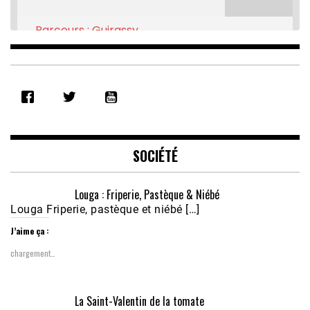
Parcours : Guirassy
Feb 16, 2021 • 28:08
SHARE
RSS FEED
LINK
EMBED
SOCIÉTÉ
Louga : Friperie, Pastèque & Niébé
Louga Friperie, pastèque et niébé […]
J’aime ça :
chargement…
Écoutez le parcours de Claudiane Kapia 
La Saint-Valentin de la tomate
Nobana (Podologue)
Feb 24, 2021 • 28mn