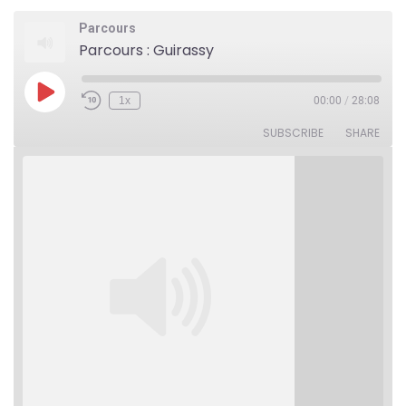
Parcours
Parcours : Guirassy
Play
1x
00:00
/
28:08
Rewind
Fast
Episode
10
Forward
Seconds
30
SUBSCRIBE
SHARE
seconds