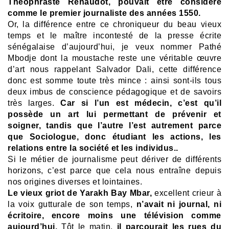
Théophraste Renaudot, pouvait être considéré
comme le premier journaliste des années 1550.
Or, la différence entre ce chroniqueur du beau vieux
temps et le maître incontesté de la presse écrite
sénégalaise d’aujourd’hui, je veux nommer Pathé
Mbodje dont la moustache reste une véritable œuvre
d’art nous rappelant Salvador Dali, cette différence
donc est somme toute très mince : ain
si sont-ils tous
deux imbus de conscience pédagogique et de savoirs
très larges.
Car si l’un est médecin, c’est qu’il
possède un art lui permettant de prévenir et
soigner, ta
ndis que l’autre l’est autrement parce
que Sociologue, donc étudiant les actions, les
relations entre la société et les individus..
Si le métier de journalisme peut dériver de différents
horizons, c’est parce que cela nous entraîne depuis
nos origines diverses et lointaines.
Le vieux griot de Yarakh Bay Mbar,
excellent crieur à
la voix gutturale de son temps,
n’avait ni journal, ni
écritoire, encore moins une télévision comme
aujourd’hui.
Tôt le matin,
il parcourait les rues du