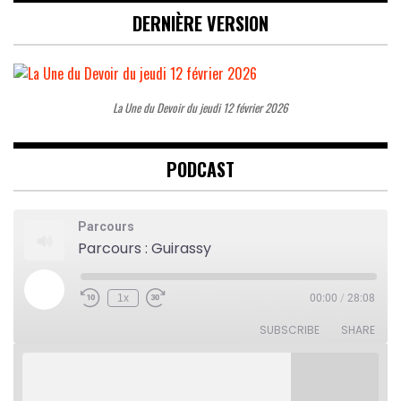
DERNIÈRE VERSION
La Une du Devoir du jeudi 12 février 2026
PODCAST
Parcours
Parcours : Guirassy
Play
1x
00:00
/
28:08
Rewind
Fast
Episode
10
Forward
Seconds
30
SUBSCRIBE
SHARE
seconds