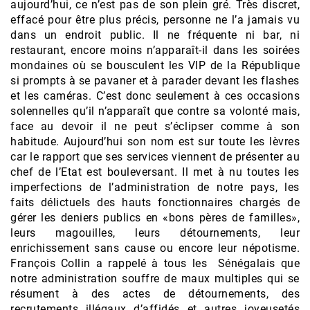
aujourd’hui, ce n’est pas de son plein gré. Très discret,
effacé pour être plus précis, personne ne l’a jamais vu
dans un endroit public. Il ne fréquente ni bar, ni
restaurant, encore moins n’apparaît-il dans les soirées
mondaines où se bousculent les VIP de la République
si prompts à se pavaner et à parader devant les flashes
et les caméras. C’est donc seulement à ces occasions
solennelles qu’il n’apparaît que contre sa volonté mais,
face au devoir il ne peut s’éclipser comme à son
habitude. Aujourd’hui son nom est sur toute les lèvres
car le rapport que ses services viennent de présenter au
chef de l’Etat est bouleversant. Il met à nu toutes les
imperfections de l’administration de notre pays, les
faits délictuels des hauts fonctionnaires chargés de
gérer les deniers publics en «bons pères de familles»,
leurs magouilles, leurs détournements, leur
enrichissement sans cause ou encore leur népotisme.
François Collin a rappelé à tous les Sénégalais que
notre administration souffre de maux multiples qui se
résument à des actes de détournements, des
recrutements illégaux d’affidés et autres joyeusetés