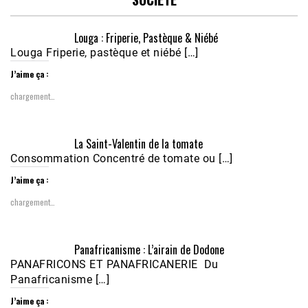
Louga : Friperie, Pastèque & Niébé
Louga Friperie, pastèque et niébé […]
J’aime ça :
chargement…
Écoutez le parcours de Claudiane Kapia 
La Saint-Valentin de la tomate
Nobana (Podologue)
Feb 24, 2021 • 28mn
Consommation Concentré de tomate ou […]
J’aime ça :
chargement…
Panafricanisme : L’airain de Dodone
PANAFRICONS ET PANAFRICANERIE Du
Panafricanisme […]
J’aime ça :