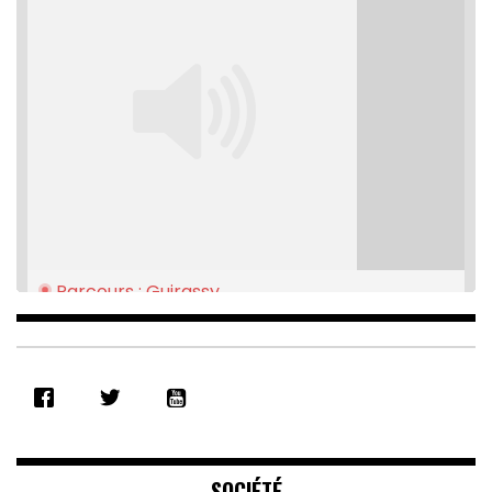
Parcours : Guirassy
Feb 16, 2021 • 28:08
SHARE
RSS FEED
LINK
EMBED
SOCIÉTÉ