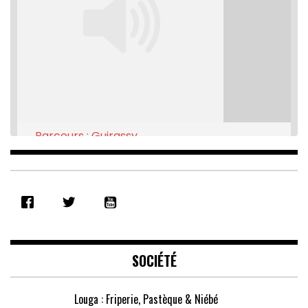
Parcours : Guirassy
Feb 16, 2021 • 28:08
SHARE
RSS FEED
LINK
EMBED
SOCIÉTÉ
Louga : Friperie, Pastèque & Niébé