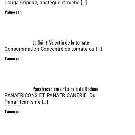
Louga Friperie, pastèque et niébé […]
J’aime ça :
Écoutez le parcours de Claudiane Kapia 
La Saint-Valentin de la tomate
Nobana (Podologue)
Feb 24, 2021 • 28mn
Consommation Concentré de tomate ou […]
J’aime ça :
Panafricanisme : L’airain de Dodone
PANAFRICONS ET PANAFRICANERIE Du
Panafricanisme […]
J’aime ça :