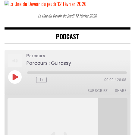
La Une du Devoir du jeudi 12 février 2026
PODCAST
Parcours
Parcours : Guirassy
Play
1x
00:00
/
28:08
Rewind
Fast
Episode
10
Forward
Seconds
30
SUBSCRIBE
SHARE
seconds