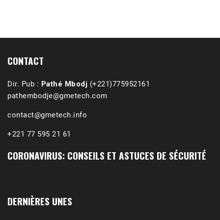
1988-1989 :  La polémique de Guidimakha 
(Podcast)
Sep 3, 2021 •
Affirmations & Précisions Exécutions, déportations et répressions au Guidimakha (sud de la Mauritanie) de 1989 /1990 Peut-on les oublier nos victimes ? Au cours de nos recherches de mémoire de maîtrise (1997) intitulé (,), nous avons enquêté sur les noms des personnes victimes (mortes, rescapées et déportées) lors des événements…
CONTACT
Dir. Pub :
Pathé Mbodj
(+221)775952161
pathembodje@gmetech.com
contact@gmetech.info
+221 77 595 21 61
CORONAVIRUS: CONSEILS ET ASTUCES DE SÉCURITÉ
DERNIÈRES UNES