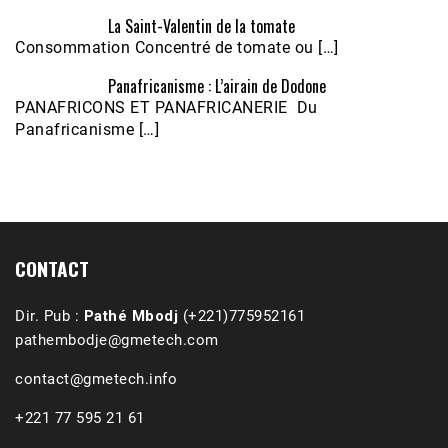
La Saint-Valentin de la tomate
Consommation Concentré de tomate ou […]
Panafricanisme : L’airain de Dodone
Écoutez le parcours de Claudiane Kapia 
PANAFRICONS ET PANAFRICANERIE Du
Nobana (Podologue)
Feb 24, 2021 • 28mn
Panafricanisme […]
CONTACT
Dir. Pub :
Pathé Mbodj
(+221)775952161
pathembodje@gmetech.com
contact@gmetech.info
+221 77 595 21 61