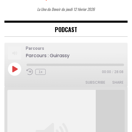
La Une du Devoir du jeudi 12 février 2026
PODCAST
Parcours
Parcours : Guirassy
Play
1x
00:00
/
28:08
Rewind
Fast
Episode
10
Forward
Seconds
30
SUBSCRIBE
SHARE
seconds