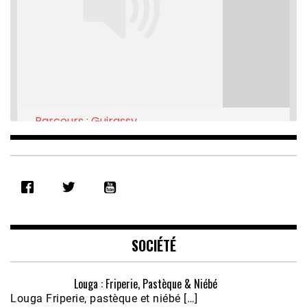
Parcours : Guirassy
Feb 16, 2021 • 28:08
SHARE
RSS FEED
LINK
EMBED
SOCIÉTÉ
Louga : Friperie, Pastèque & Niébé
Louga Friperie, pastèque et niébé […]