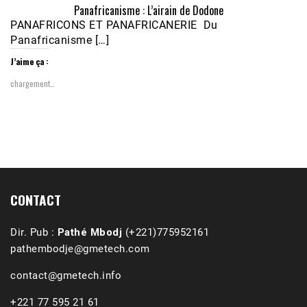
Panafricanisme : L’airain de Dodone
PANAFRICONS ET PANAFRICANERIE Du
Panafricanisme […]
J’aime ça :
chargement…
1988-1989 :  La polémique de Guidimakha 
(Podcast)
Sep 3, 2021 •
Affirmations & Précisions Exécutions, déportations et répressions au Guidimakha (sud de la Mauritanie) de 1989 /1990 Peut-on les oublier nos victimes ? Au cours de nos recherches de mémoire de maîtrise (1997) intitulé (,), nous avons enquêté sur les noms des personnes victimes (mortes, rescapées et déportées) lors des événements…
CONTACT
Dir. Pub :
Pathé Mbodj
(+221)775952161
pathembodje@gmetech.com
contact@gmetech.info
+221 77 595 21 61