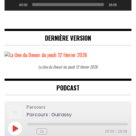
00:00
28:05
DERNIÈRE VERSION
La Une du Devoir du jeudi 12 février 2026
PODCAST
Parcours
Parcours : Guirassy
Play
1x
00:00
/
28:08
Rewind
Fast
Episode