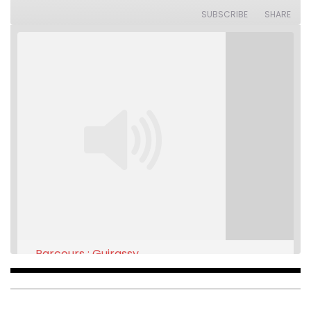
10
Forward
Seconds
30
SUBSCRIBE
SHARE
seconds
Parcours : Guirassy
Feb 16, 2021 • 28:08
SHARE