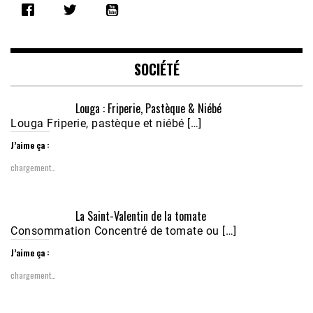
RSS FEED
LINK
EMBED
SOCIÉTÉ
Louga : Friperie, Pastèque & Niébé
Louga Friperie, pastèque et niébé […]
J’aime ça :
chargement…
Écoutez le parcours de Claudiane Kapia 
La Saint-Valentin de la tomate
Nobana (Podologue)
Feb 24, 2021 • 28mn
Consommation Concentré de tomate ou […]
J’aime ça :
chargement…