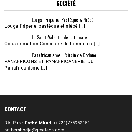
SOCIÉTÉ
Louga : Friperie, Pastèque & Niébé
Louga Friperie, pastèque et niébé […]
La Saint-Valentin de la tomate
Consommation Concentré de tomate ou […]
Panafricanisme : L’airain de Dodone
Écoutez le parcours de Claudiane Kapia 
PANAFRICONS ET PANAFRICANERIE Du
Nobana (Podologue)
Feb 24, 2021 • 28mn
Panafricanisme […]
CONTACT
Dir. Pub :
Pathé Mbodj
(+221)775952161
pathembodje@gmetech.com