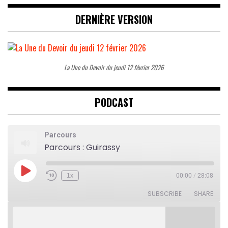
DERNIÈRE VERSION
La Une du Devoir du jeudi 12 février 2026
PODCAST
Parcours
Parcours : Guirassy
Play
1x
00:00
/
28:08
Rewind
Fast
Episode
10
Forward
Seconds
30
SUBSCRIBE
SHARE
seconds