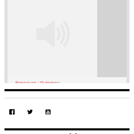
Parcours : Guirassy
Feb 16, 2021 • 28:08
SHARE
RSS FEED
LINK
EMBED