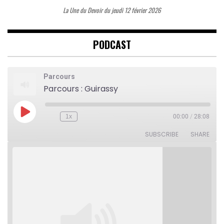
La Une du Devoir du jeudi 12 février 2026
PODCAST
Parcours
Parcours : Guirassy
Play
1x
00:00
/
28:08
Rewind
Fast
Episode
10
Forward
Seconds
30
SUBSCRIBE
SHARE
seconds