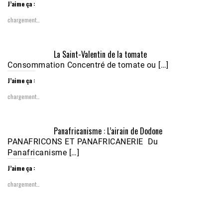
J’aime ça :
chargement…
Écoutez le parcours de Claudiane Kapia 
La Saint-Valentin de la tomate
Nobana (Podologue)
Feb 24, 2021 • 28mn
Consommation Concentré de tomate ou […]
J’aime ça :
chargement…
Panafricanisme : L’airain de Dodone
PANAFRICONS ET PANAFRICANERIE Du
Panafricanisme […]
J’aime ça :
chargement…