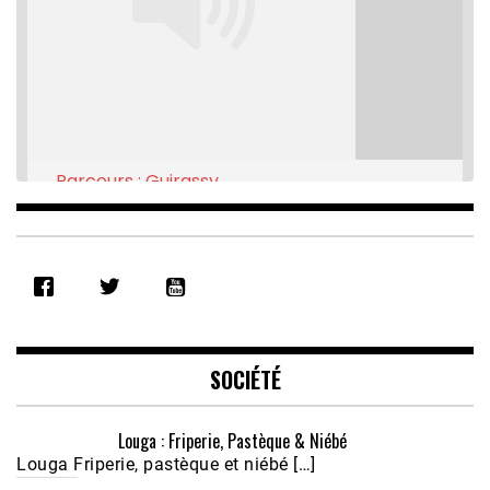
Parcours : Guirassy
Feb 16, 2021 • 28:08
SHARE
RSS FEED
LINK
EMBED
SOCIÉTÉ
Louga : Friperie, Pastèque & Niébé
Louga Friperie, pastèque et niébé […]