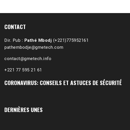
1988-1989 :  La polémique de Guidimakha 
(Podcast)
Sep 3, 2021 •
Affirmations & Précisions Exécutions, déportations et répressions au Guidimakha (sud de la Mauritanie) de 1989 /1990 Peut-on les oublier nos victimes ? Au cours de nos recherches de mémoire de maîtrise (1997) intitulé (,), nous avons enquêté sur les noms des personnes victimes (mortes, rescapées et déportées) lors des événements…
CONTACT
Dir. Pub :
Pathé Mbodj
(+221)775952161
pathembodje@gmetech.com
contact@gmetech.info
+221 77 595 21 61
CORONAVIRUS: CONSEILS ET ASTUCES DE SÉCURITÉ
DERNIÈRES UNES