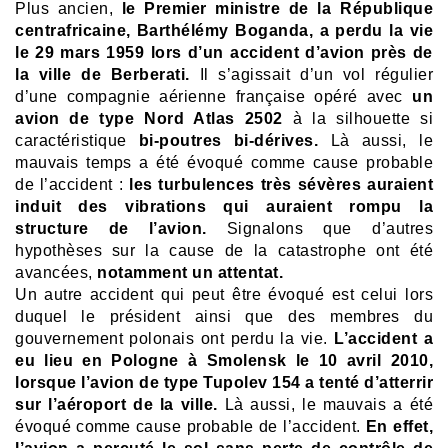
Plus ancien,
le Premier ministre de la République
centrafricaine, Barthélémy Boganda, a perdu la vie
le 29 mars 1959 lors d’un accident d’avion près de
la ville de Berberati.
Il s’agissait d’un vol régulier
d’une compagnie aérienne française opéré avec
un
avion de type Nord Atlas 2502
à la silhouette si
caractéristique
bi-poutres bi-dérives.
Là aussi, le
mauvais temps a été évoqué comme cause probable
de l’accident :
les turbulences très sévères auraient
induit des vibrations qui auraient rompu la
structure de l’avion.
Signalons que d’autres
hypothèses sur la cause de la catastrophe ont été
avancées,
notamment un attentat.
Un autre accident qui peut être évoqué est celui lors
duquel le président ainsi que des membres du
gouvernement polonais ont perdu la vie.
L’accident a
eu lieu en Pologne à Smolensk le 10 avril 2010,
lorsque l’avion de type Tupolev 154 a tenté d’atterrir
sur l’aéroport de la ville.
Là aussi, le mauvais a été
évoqué comme cause probable de l’accident.
En effet,