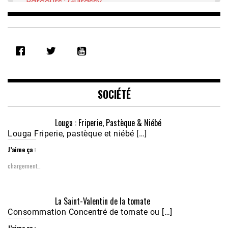
Parcours : Guirassy
Feb 16, 2021 • 28:08
SHARE
RSS FEED
LINK
EMBED
SOCIÉTÉ
Louga : Friperie, Pastèque & Niébé
Louga Friperie, pastèque et niébé […]
J’aime ça :
chargement…
Écoutez le parcours de Claudiane Kapia 
La Saint-Valentin de la tomate
Nobana (Podologue)
Feb 24, 2021 • 28mn
Consommation Concentré de tomate ou […]
J’aime ça :