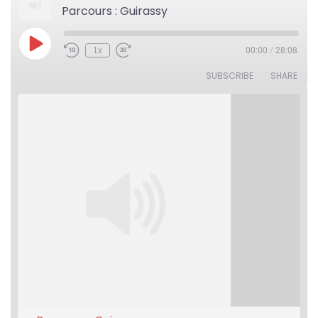
Parcours : Guirassy
Play
1x
00:00
/
28:08
Rewind
Fast
Episode
10
Forward
Seconds
30
SUBSCRIBE
SHARE
seconds