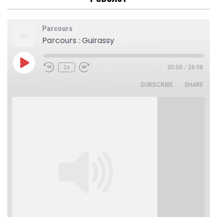
Parcours
Parcours : Guirassy
Play
1x
00:00
/
28:08
Rewind
Fast
Episode
10
Forward
Seconds
30
SUBSCRIBE
SHARE
seconds