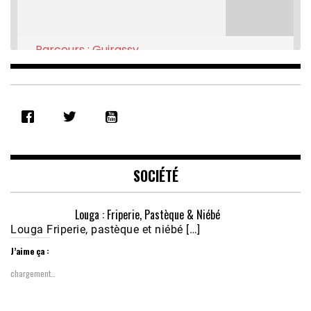
Parcours : Guirassy
Feb 16, 2021 • 28:08
SHARE
RSS FEED
LINK
EMBED
SOCIÉTÉ
Louga : Friperie, Pastèque & Niébé
Louga Friperie, pastèque et niébé […]
J’aime ça :
chargement…
Écoutez le parcours de Claudiane Kapia 