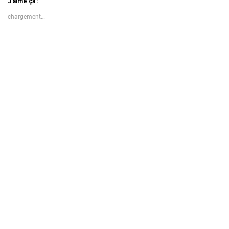
J’aime ça :
chargement…