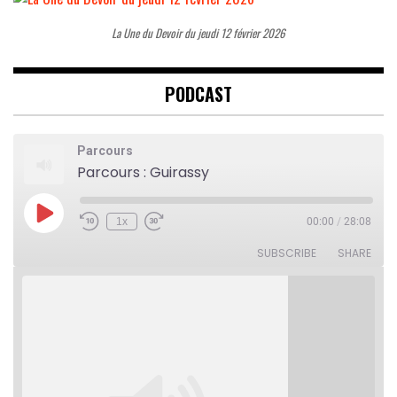
La Une du Devoir du jeudi 12 février 2026
PODCAST
Parcours
Parcours : Guirassy
Play
1x
00:00
/
28:08
Rewind
Fast
Episode
10
Forward
Seconds
30
SUBSCRIBE
SHARE
seconds