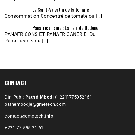
La Saint-Valentin de la tomate
Consommation Concentré de tomate ou […]
Panafricanisme : L’airain de Dodone
Écoutez le parcours de Claudiane Kapia 
PANAFRICONS ET PANAFRICANERIE Du
Nobana (Podologue)
Feb 24, 2021 • 28mn
Panafricanisme […]
CONTACT
Dir. Pub :
Pathé Mbodj
(+221)775952161
pathembodje@gmetech.com
contact@gmetech.info
+221 77 595 21 61