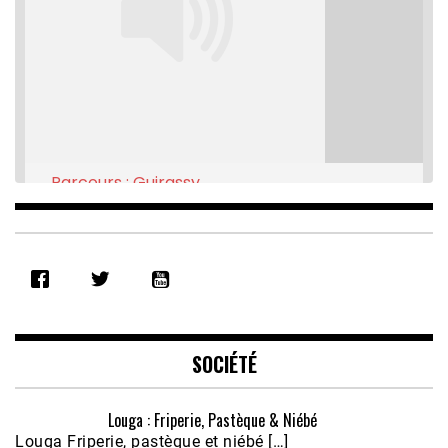
Parcours : Guirassy
Feb 16, 2021 • 28:08
SHARE
RSS FEED
LINK
EMBED
SOCIÉTÉ
Louga : Friperie, Pastèque & Niébé
Louga Friperie, pastèque et niébé […]