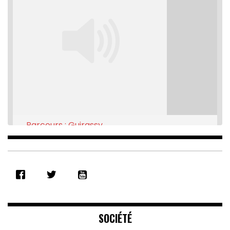
Parcours : Guirassy
Feb 16, 2021 • 28:08
SHARE
RSS FEED
LINK
EMBED
SOCIÉTÉ