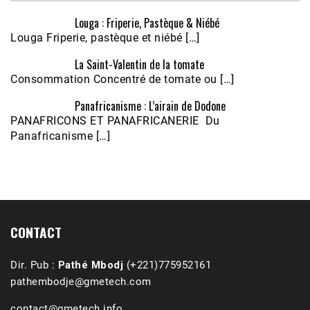
Louga : Friperie, Pastèque & Niébé
Louga Friperie, pastèque et niébé […]
La Saint-Valentin de la tomate
Consommation Concentré de tomate ou […]
Panafricanisme : L’airain de Dodone
Écoutez le parcours de Claudiane Kapia 
PANAFRICONS ET PANAFRICANERIE Du
Nobana (Podologue)
Feb 24, 2021 • 28mn
Panafricanisme […]
CONTACT
Dir. Pub :
Pathé Mbodj
(+221)775952161
pathembodje@gmetech.com
contact@gmetech.info