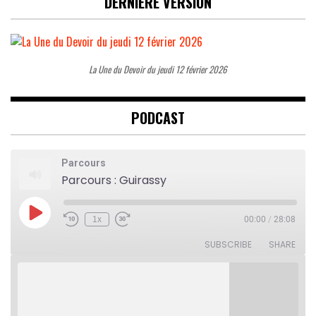
DERNIÈRE VERSION
La Une du Devoir du jeudi 12 février 2026
PODCAST
Parcours
Parcours : Guirassy
Play
1x
00:00
/
28:08
Rewind
Fast
Episode
10
Forward
Seconds
30
SUBSCRIBE
SHARE
seconds