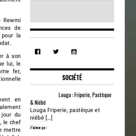
de Rewmi
ences de
 pour la
ndat.
SHARE
RSS FEED
der à son
LINK
 lui, le
EMBED
mme fer,
SOCIÉTÉ
ionnelle
Louga : Friperie, Pastèque
ment en
& Niébé
inalement
Louga Friperie, pastèque et
 jour du
niébé […]
 le chef
J’aime ça :
de mettre