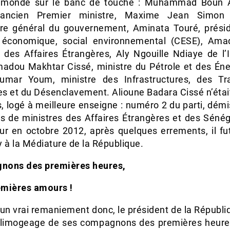
 monde sur le banc de touche : Muhammad Boun 
 ancien Premier ministre, Maxime Jean Simon 
ire général du gouvernement, Aminata Touré, prési
 économique, social environnemental (CESE), Am
 des Affaires Étrangères, Aly Ngouille Ndiaye de l’I
dou Makhtar Cissé, ministre du Pétrole et des Éner
umar Youm, ministre des Infrastructures, des Tr
es et du Désenclavement. Alioune Badara Cissé n’était
, logé à meilleure enseigne : numéro 2 du parti, dém
ns de ministres des Affaires Étrangères et des Sénég
ieur en octobre 2012, après quelques errements, il fu
 à la Médiature de la République.
ons des premières heures,
mières amours !
un vrai remaniement donc, le président de la Républi
u limogeage de ses compagnons des premières heure