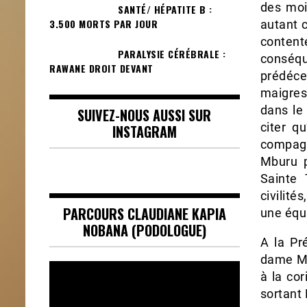
des moi
SANTÉ/ HÉPATITE B :
3.500 MORTS PAR JOUR
autant c
conten
PARALYSIE CÉRÉBRALE :
conséq
RAWANE DROIT DEVANT
prédéc
maigres
dans le
SUIVEZ-NOUS AUSSI SUR
citer q
INSTAGRAM
compagn
Mburu p
Sainte 
civilité
PARCOURS CLAUDIANE KAPIA
une équ
NOBANA (PODOLOGUE)
A la Pr
dame Ma
Lecteur
à la co
vidéo
sortant 