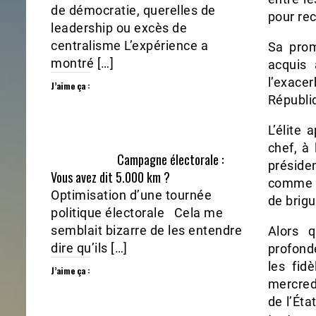
de démocratie, querelles de
pour rec
leadership ou excès de
centralisme L’expérience a
Sa prom
montré […]
acquis 
l’exace
J’aime ça :
Républi
L’élite 
chef, à
Campagne électorale :
préside
Vous avez dit 5.000 km ?
comme A
Optimisation d’une tournée
de brig
politique électorale Cela me
semblait bizarre de les entendre
Alors 
dire qu’ils […]
profonde
les fid
J’aime ça :
mercred
de l’Éta