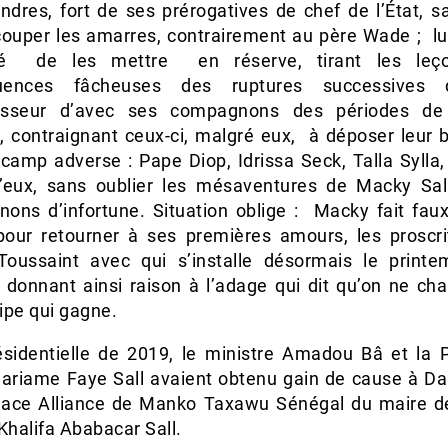
ndres, fort de ses prérogatives de chef de l’État, s
ouper les amarres, contrairement au père Wade ; lui,
té de les mettre en réserve, tirant les leç
uences fâcheuses des ruptures successives
esseur d’avec ses compagnons des périodes de
, contraignant ceux-ci, malgré eux, à déposer leur 
 camp adverse : Pape Diop, Idrissa Seck, Talla Sylla,
u’eux, sans oublier les mésaventures de Macky Sal
ons d’infortune. Situation oblige : Macky fait fau
our retourner à ses premières amours, les proscri
Toussaint avec qui s’installe désormais le print
s, donnant ainsi raison à l’adage qui dit qu’on ne c
ipe qui gagne.
ésidentielle de 2019, le ministre Amadou Bâ et la 
riame Faye Sall avaient obtenu gain de cause à Da
riace Alliance de Manko Taxawu Sénégal du maire de 
Khalifa Ababacar Sall.