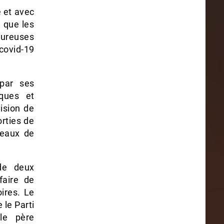
e et avec
 que les
goureuses
covid-19
par ses
iques et
ision de
orties de
teaux de
 de deux
faire de
oires. Le
 le Parti
 le père