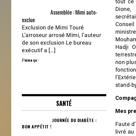
tout ce
Dione,
Assemblée : Mimi auto-
secréta
exclue
Conseil
Exclusion de Mimi Touré
ministre
L’arroseur arrosé Mimi, l’auteur
Mouhama
de son exclusion Le bureau
Hadji O
exécutif a […]
terrestr
J’aime ça :
non plus
fonctio
l’Extér
stand-by
Compagn
SANTÉ
Mes pre
JOURNÉE DU DIABÈTE :
Faute d’
BON APPÉTIT !
livré a