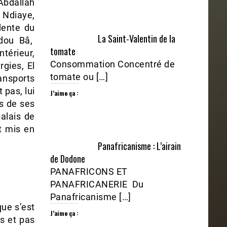
Abdallah
Ndiaye,
dente du
La Saint-Valentin de la
adou Bâ,
tomate
ntérieur,
Consommation Concentré de
gies, El
tomate ou […]
ansports
 pas, lui
J’aime ça :
is de ses
alais de
t mis en
Panafricanisme : L’airain
de Dodone
PANAFRICONS ET
PANAFRICANERIE Du
Panafricanisme […]
que s’est
J’aime ça :
s et pas