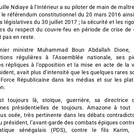
ille Ndiaye à l’Intérieur a su piloter de main de maîtr
 le référendum constitutionnel du 20 mars 2016 ainsi
s législatives du 30 juillet 2017 ; la sécurité et les ri
es du respect du couvre-feu en période de crise de 
t pas en reste.
mier ministre Muhammad Boun Abdallah Dione, 
ntions régulières à l’Assemblée nationale, ses p
s répliques à l’opposition et la mise en acte de la v
ident, avait plus d’intensité que les quelques rares s
 Force Républicaine dans les médias et sur les pla
on.
t toujours là, stoïque, guerrière, sa directrice
es présidentielles de toujours. Amazone à tout 
lus osée, très pertinente dans les débats contradict
u président, l’avant-garde des combats épiques contre
tique sénégalais (PDS), contre le fils Karim,