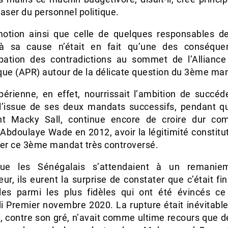
aser du personnel politique.
otion ainsi que celle de quelques responsables 
à sa cause n’était en fait qu’une des conséqu
rbation des contradictions au sommet de l’Alliance
que (APR) autour de la délicate question du 3ème ma
apérienne, en effet, nourrissait l’ambition de succé
 l’issue de ses deux mandats successifs, pendant que
nt Macky Sall, continue encore de croire dur co
bdoulaye Wade en 2012, avoir la légitimité constitut
uer ce 3ème mandat très controversé.
que les Sénégalais s’attendaient à un remanie
ur, ils eurent la surprise de constater que c’était f
èles parmi les plus fidèles qui ont été évincés ce
i Premier novembre 2020. La rupture était inévitable,
t, contre son gré, n’avait comme ultime recours que 