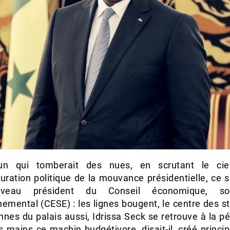
’un qui tomberait des nues, en scrutant le cie
uration politique de la mouvance présidentielle, ce 
veau président du Conseil économique, so
emental (CESE) : les lignes bougent, le centre des s
ennes du palais aussi, Idrissa Seck se retrouve à la pé
s mains ce machin budgétivore, disait-il, créé princ