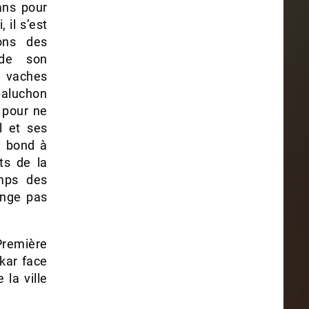
ans pour
 il s’est
ons des
 de son
 vaches
baluchon
 pour ne
l et ses
x bond à
ts de la
emps des
hange pas
Première
kar face
la ville