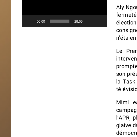
Aly Ngou
fermeté
élection
00:00
28:05
consign
n’étaien
Le Pre
interve
prompte
son prés
la Task
télévisi
Mimi es
campagn
l’APR, p
glaive d
démocra