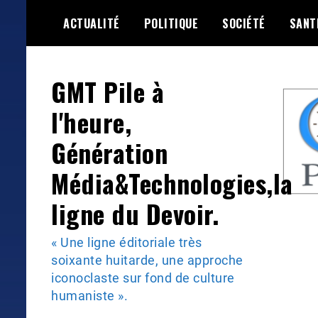
Skip
ACTUALITÉ
POLITIQUE
SOCIÉTÉ
SANT
to
content
GMT Pile à
l'heure,
Génération
Média&Technologies,la
ligne du Devoir.
« Une ligne éditoriale très
soixante huitarde, une approche
iconoclaste sur fond de culture
humaniste ».