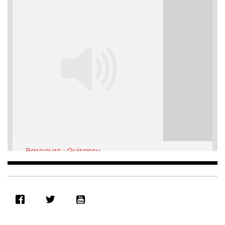
Parcours : Guirassy
Feb 16, 2021 • 28:08
SHARE
RSS FEED
LINK