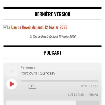
DERNIÈRE VERSION
La Une du Devoir du jeudi 12 février 2026
PODCAST
Parcours
Parcours : Guirassy
Play
1x
00:00
/
28:08
Rewind
Fast
Episode
10
Forward
Seconds
30
SUBSCRIBE
SHARE
seconds