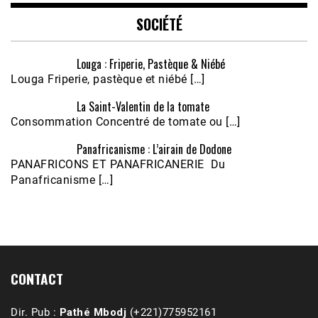
EMBED
SOCIÉTÉ
Louga : Friperie, Pastèque & Niébé
Louga Friperie, pastèque et niébé […]
La Saint-Valentin de la tomate
Consommation Concentré de tomate ou […]
Panafricanisme : L’airain de Dodone
Écoutez le parcours de Claudiane Kapia 
PANAFRICONS ET PANAFRICANERIE Du
Nobana (Podologue)
Feb 24, 2021 • 28mn
Panafricanisme […]
CONTACT
Dir. Pub :
Pathé Mbodj
(+221)775952161