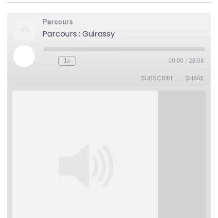
Parcours
Parcours : Guirassy
Play
1x
00:00
/
28:08
Rewind
Fast
Episode
10
Forward
Seconds
30
SUBSCRIBE
SHARE
seconds