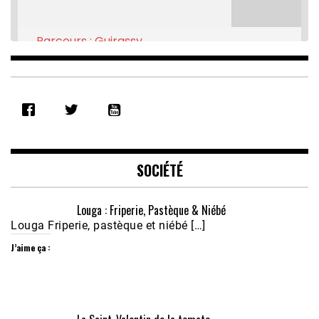
Parcours : Guirassy
Feb 16, 2021 • 28:08
SHARE
RSS FEED
LINK
EMBED
SOCIÉTÉ
Louga : Friperie, Pastèque & Niébé
Louga Friperie, pastèque et niébé […]
J’aime ça :
Écoutez le parcours de Claudiane Kapia 