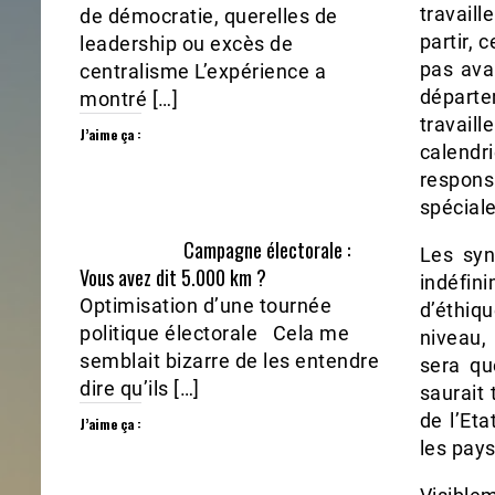
travaill
de démocratie, querelles de
partir, 
leadership ou excès de
pas avan
centralisme L’expérience a
départ
montré […]
travail
J’aime ça :
calendr
respons
spéciale
Campagne électorale :
Les syn
Vous avez dit 5.000 km ?
indéfin
Optimisation d’une tournée
d’éthiq
politique électorale Cela me
niveau,
semblait bizarre de les entendre
sera qu
dire qu’ils […]
saurait 
de l’Eta
J’aime ça :
les pays