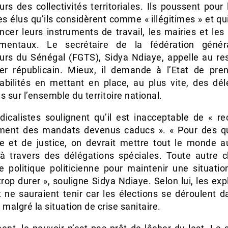
eurs des collectivités territoriales. Ils poussent pour 
ces élus qu’ils considèrent comme « illégitimes » et qu
cer leurs instruments de travail, les mairies et les
ementaux. Le secrétaire de la fédération génér
leurs du Sénégal (FGTS), Sidya Ndiaye, appelle au re
ier républicain. Mieux, il demande à l’Etat de pre
abilités en mettant en place, au plus vite, des dél
s sur l’ensemble du territoire national.
dicalistes soulignent qu’il est inacceptable de « re
iment des mandats devenus caducs ». « Pour des q
ue et de justice, on devrait mettre tout le monde
 à travers des délégations spéciales. Toute autre 
e politique politicienne pour maintenir une situatio
trop durer », souligne Sidya Ndiaye. Selon lui, les exp
t ne sauraient tenir car les élections se déroulent 
 malgré la situation de crise sanitaire.