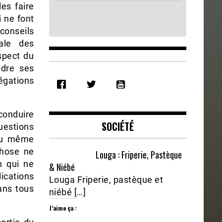
les faire
i ne font
 conseils
ale des
spect du
ndre ses
SHARE
égations
RSS FEED
LINK
conduire
EMBED
SOCIÉTÉ
uestions
 au même
chose ne
Louga : Friperie, Pastèque
n qui ne
& Niébé
lications
Louga Friperie, pastèque et
dans tous
niébé […]
J’aime ça :