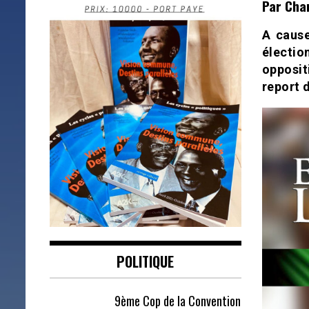
Par Char
A cause
électio
opposit
report 
POLITIQUE
9ème Cop de la Convention