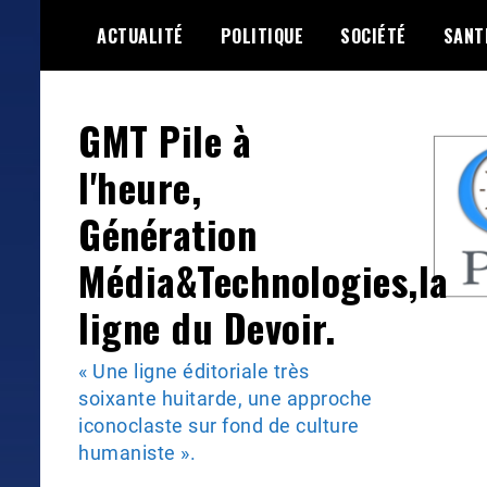
Skip
ACTUALITÉ
POLITIQUE
SOCIÉTÉ
SANT
to
content
GMT Pile à
l'heure,
Génération
Média&Technologies,la
ligne du Devoir.
« Une ligne éditoriale très
soixante huitarde, une approche
iconoclaste sur fond de culture
humaniste ».