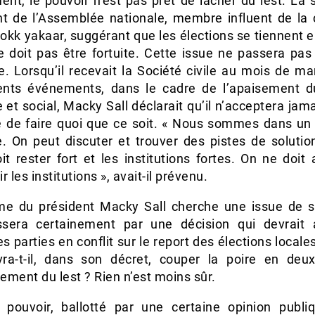
ent, le pouvoir n’est pas prêt de lâcher du lest. La 
nt de l’Assemblée nationale, membre influent de la c
kk yakaar, suggérant que les élections se tiennent e
e doit pas être fortuite. Cette issue ne passera pas
e. Lorsqu’il recevait la Société civile au mois de ma
lents événements, dans le cadre de l’apaisement d
e et social, Macky Sall déclarait qu’il n’acceptera jam
ge de faire quoi que ce soit. « Nous sommes dans un
e. On peut discuter et trouver des pistes de solutio
oit rester fort et les institutions fortes. On ne doit
ir les institutions », avait-il prévenu.
me du président Macky Sall cherche une issue de so
ssera certainement par une décision qui devrait 
es parties en conflit sur le report des élections local
vra-t-il, dans son décret, couper la poire en deux
ment du lest ? Rien n’est moins sûr.
 pouvoir, ballotté par une certaine opinion publi