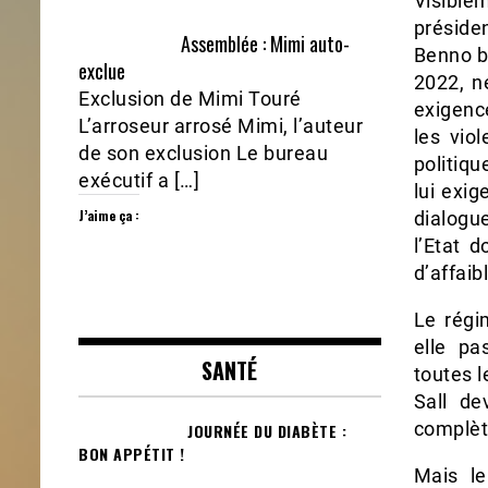
Visiblem
préside
Assemblée : Mimi auto-
Benno bo
exclue
2022, n
Exclusion de Mimi Touré
exigenc
L’arroseur arrosé Mimi, l’auteur
les vio
de son exclusion Le bureau
politiqu
exécutif a […]
lui exi
J’aime ça :
dialogu
l’Etat d
d’affaibl
Le régi
elle pa
SANTÉ
toutes l
Sall de
complète
JOURNÉE DU DIABÈTE :
BON APPÉTIT !
Mais le