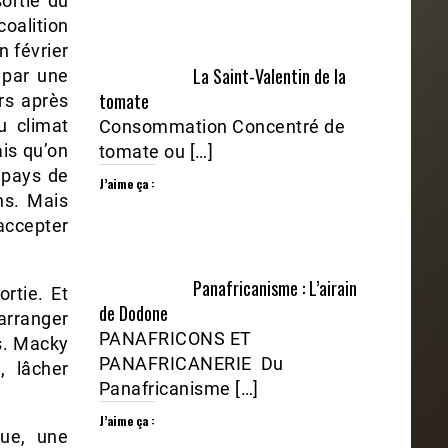
sortie du
oalition
n février
La Saint-Valentin de la
 par une
tomate
rs après
u climat
Consommation Concentré de
ais qu’on
tomate ou […]
 pays de
J’aime ça :
ns. Mais
 accepter
Panafricanisme : L’airain
rtie. Et
de Dodone
arranger
PANAFRICONS ET
es. Macky
PANAFRICANERIE Du
, lâcher
Panafricanisme […]
J’aime ça :
que, une