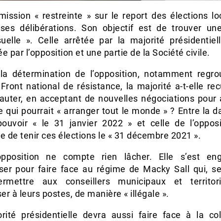
ission « restreinte » sur le report des élections lo
ses délibérations. Son objectif est de trouver un
uelle ». Celle arrêtée par la majorité présidentiel
e par l’opposition et une partie de la Société civile.
la détermination de l’opposition, notamment regr
Front national de résistance, la majorité a-t-elle re
auter, en acceptant de nouvelles négociations pour a
 qui pourrait « arranger tout le monde » ? Entre la d
pouvoir « le 31 janvier 2022 » et celle de l’opposi
 de tenir ces élections le « 31 décembre 2021 ».
pposition ne compte rien lâcher. Elle s’est e
iser pour faire face au régime de Macky Sall qui, sel
rmettre aux conseillers municipaux et territo
ser à leurs postes, de manière « illégale ».
rité présidentielle devra aussi faire face à la co