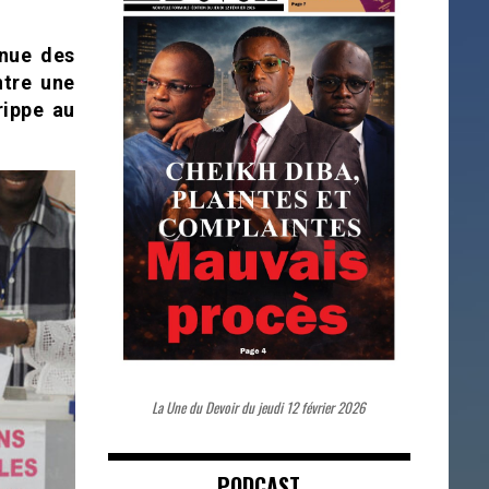
enue des
ntre une
rippe au
La Une du Devoir du jeudi 12 février 2026
PODCAST