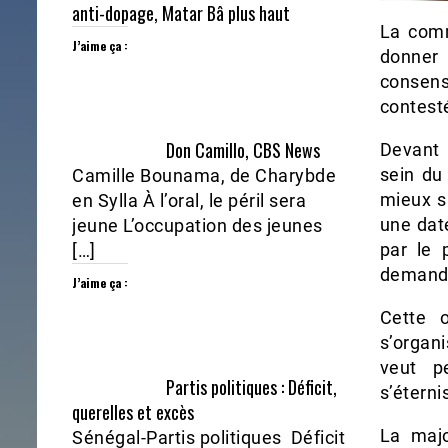
anti-dopage, Matar Bâ plus haut
La comm
J’aime ça :
donner 
consens
contesté
Don Camillo, CBS News
Devant 
sein du 
Camille Bounama, de Charybde
mieux s
en Sylla À l’oral, le péril sera
une date
jeune L’occupation des jeunes
par le 
[…]
demande
J’aime ça :
Cette o
s’organ
veut pe
Partis politiques : Déficit,
s’éterni
querelles et excès
La majo
Sénégal-Partis politiques Déficit