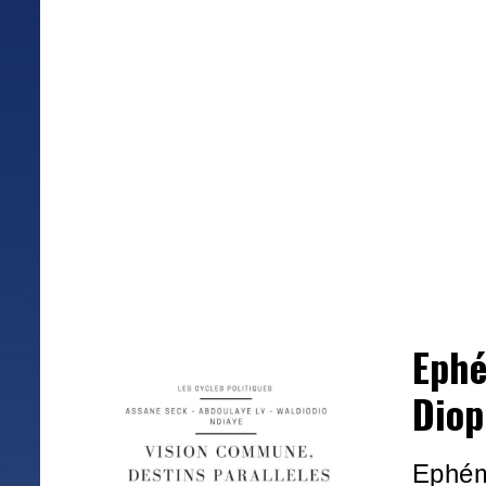
Ephé
Diop
Ephém