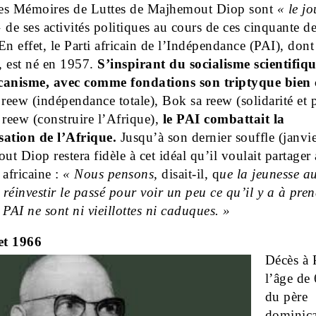
 ses Mémoires de Luttes de Majhemout Diop sont
« le j
 de ses activités politiques au cours de ces cinquante de
En effet, le Parti africain de l’Indépendance (PAI), dont i
r, est né en 1957.
S’inspirant du socialisme scientifiqu
canisme, avec comme fondations son triptyque bien
eew (indépendance totale), Bok sa reew (solidarité et p
 reew (construire l’Afrique),
le PAI combattait la
sation de l’Afrique.
Jusqu’à son dernier souffle (janvi
t Diop restera fidèle à cet idéal qu’il voulait partager 
 africaine :
« Nous pensons,
disait-il, q
ue la jeunesse au
à réinvestir le passé pour voir un peu ce qu’il y a à pren
 PAI ne sont ni vieillottes ni caduques. »
et 1966
Décès à P
l’âge de
du
père
dominica