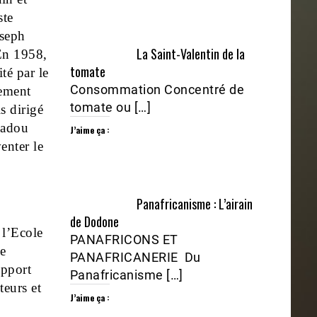
ste
seph
La Saint-Valentin de la
En 1958,
tomate
ité par le
Consommation Concentré de
ement
tomate ou […]
s dirigé
adou
J’aime ça :
enter le
Panafricanisme : L’airain
de Dodone
 l’Ecole
PANAFRICONS ET
e
PANAFRICANERIE Du
apport
Panafricanisme […]
teurs et
J’aime ça :