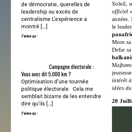
Soleil,
de démocratie, querelles de
officiel
»
leadership ou excès de
années. 
centralisme L’expérience a
montré […]
le leade
panafri
J’aime ça :
Mom sa r
Defar sa
balkani
Majhemou
Campagne électorale :
jeunesse
Vous avez dit 5.000 km ?
intérêt 
Optimisation d’une tournée
idées du
politique électorale Cela me
semblait bizarre de les entendre
20 Juill
dire qu’ils […]
J’aime ça :