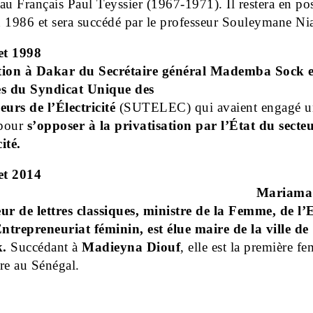
au Français Paul Teyssier (1967-1971). Il restera en po
 1986 et sera succédé par le professeur Souleymane Ni
et 1998
tion à Dakar du Secrétaire général Mademba
Sock e
 du Syndicat Unique des
eurs de l’Électricité
(SUTELEC) qui avaient engagé u
 pour
s’opposer à la privatisation par l’État du secte
cité.
et 2014
Mariama 
ur de lettres classiques, ministre de la Femme, de l’
Entrepreneuriat féminin, est élue maire de la ville de
.
Succédant à
Madieyna Diouf
, elle est la première f
re au Sénégal.