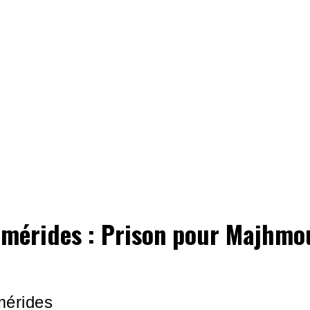
mérides : Prison pour Majhmo
érides