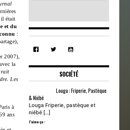
ournal
rnières
l était
e et du
 connu
:
artage),
SHARE
RSS FEED
LINK
er 2007),
avec la
EMBED
rait
SOCIÉTÉ
dre. Les
Louga : Friperie, Pastèque
& Niébé
Louga Friperie, pastèque et
aris à
niébé […]
 69 ans
J’aime ça :
in et