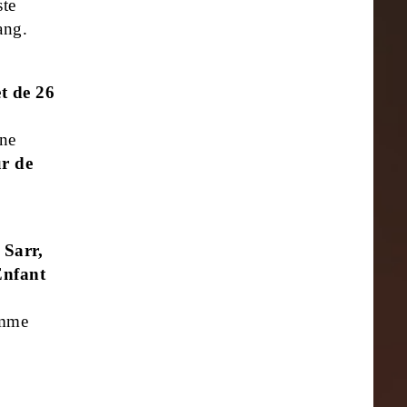
ste
ang.
t de 26
ne
ur de
Sarr,
Enfant
emme