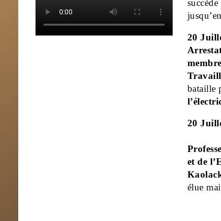
succède 
jusqu’en
20 Juill
Arresta
membres
Travaill
bataille
l’électri
20 Juill
Professe
et de l’
Kaolack
élue mai