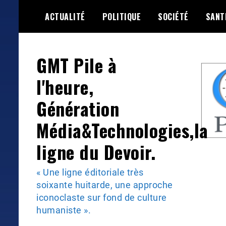
Skip
ACTUALITÉ
POLITIQUE
SOCIÉTÉ
SANT
to
content
GMT Pile à
l'heure,
Génération
Média&Technologies,la
ligne du Devoir.
« Une ligne éditoriale très
soixante huitarde, une approche
iconoclaste sur fond de culture
humaniste ».