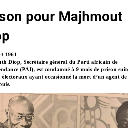
ison pour Majhmout
op
et 1961
h Diop, Secrétaire général du Parti africain de
endance (PAI), est condamné à 9 mois de prison suit
s électoraux ayant occasionné la mort d’un agent de 
ouis.