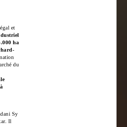
égal et
dustriel
5.000 ha
chard-
rmation
marché du
ale
 à
adani Sy
r. Il