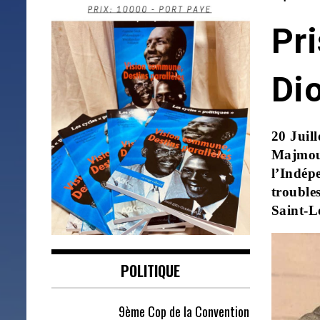
Pr
Di
20 Juill
Majmout
l’Indép
trouble
Saint-L
POLITIQUE
9ème Cop de la Convention