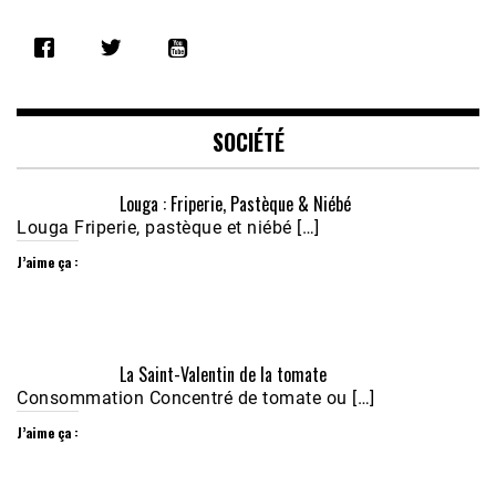
SHARE
RSS FEED
LINK
EMBED
SOCIÉTÉ
Louga : Friperie, Pastèque & Niébé
Louga Friperie, pastèque et niébé […]
J’aime ça :
Écoutez le parcours de Claudiane Kapia 
La Saint-Valentin de la tomate
Nobana (Podologue)
Feb 24, 2021 • 28mn
Consommation Concentré de tomate ou […]
J’aime ça :