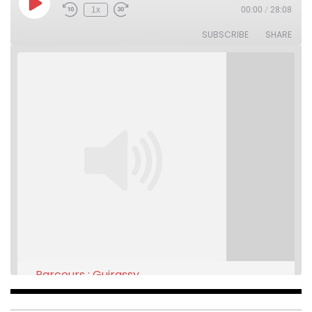
Play
1x
00:00
/
28:08
Rewind
Fast
Episode
10
Forward
Seconds
30
SUBSCRIBE
SHARE
seconds
Parcours : Guirassy
Feb 16, 2021 • 28:08