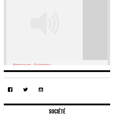
Parcours : Guirassy
Feb 16, 2021 • 28:08
SHARE
RSS FEED
LINK
EMBED
SOCIÉTÉ