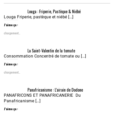
Louga : Friperie, Pastèque & Niébé
Louga Friperie, pastèque et niébé […]
J’aime ça :
chargement…
Écoutez le parcours de Claudiane Kapia 
La Saint-Valentin de la tomate
Nobana (Podologue)
Feb 24, 2021 • 28mn
Consommation Concentré de tomate ou […]
J’aime ça :
chargement…
Panafricanisme : L’airain de Dodone
PANAFRICONS ET PANAFRICANERIE Du
Panafricanisme […]
J’aime ça :