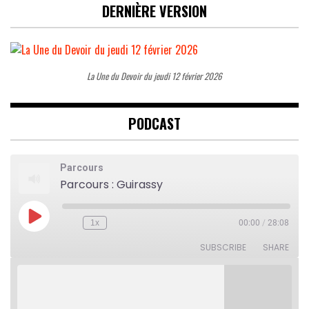
DERNIÈRE VERSION
La Une du Devoir du jeudi 12 février 2026
PODCAST
Parcours
Parcours : Guirassy
Play
1x
00:00
/
28:08
Rewind
Fast
Episode
10
Forward
Seconds
30
SUBSCRIBE
SHARE
seconds