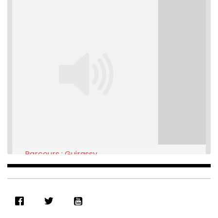
Parcours : Guirassy
Feb 16, 2021 • 28:08
SHARE
RSS FEED
LINK