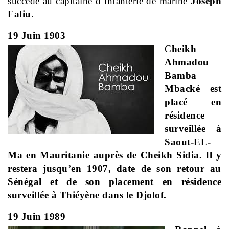
succède au capitaine d’infanterie de marine
Joseph
Faliu
.
19 Juin 1903
C
heikh
Ahmadou
Bamba
Mbacké est
placé en
résidence
surveillée à
Saout-EL-
Ma en Mauritanie auprès de Cheikh Sidia. Il y
restera jusqu’en 1907, date de son retour au
Sénégal et de son placement en résidence
surveillée à Thiéyène dans le Djolof.
19 Juin 1989