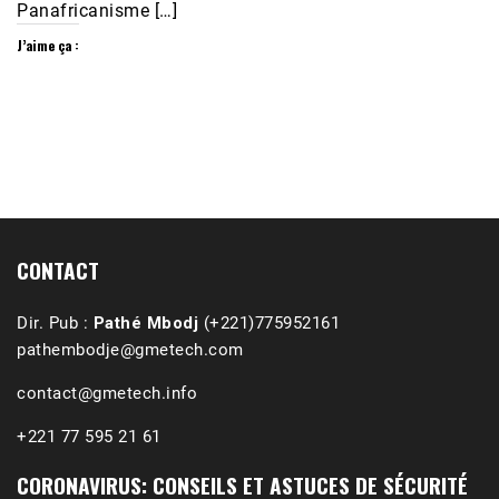
Panafricanisme […]
J’aime ça :
1988-1989 :  La polémique de Guidimakha 
(Podcast)
Sep 3, 2021 •
Affirmations & Précisions Exécutions, déportations et répressions au Guidimakha (sud de la Mauritanie) de 1989 /1990 Peut-on les oublier nos victimes ? Au cours de nos recherches de mémoire de maîtrise (1997) intitulé (,), nous avons enquêté sur les noms des personnes victimes (mortes, rescapées et déportées) lors des événements…
CONTACT
Dir. Pub :
Pathé Mbodj
(+221)775952161
pathembodje@gmetech.com
contact@gmetech.info
+221 77 595 21 61
CORONAVIRUS: CONSEILS ET ASTUCES DE SÉCURITÉ