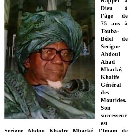
Rappel à
Dieu à
l’âge de
75 ans à
Touba-
Bélel de
Serigne
Abdoul
Ahad
Mbacké,
Khalife
Général
des
Mourides.
Son
successeur
est
Serigne Abdou Khadre Mbacké, l’Imam de