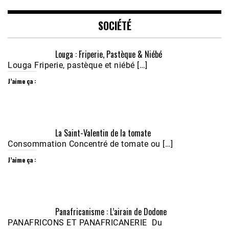
EMBED
SOCIÉTÉ
Louga : Friperie, Pastèque & Niébé
Louga Friperie, pastèque et niébé […]
J’aime ça :
Écoutez le parcours de Claudiane Kapia 
La Saint-Valentin de la tomate
Nobana (Podologue)
Feb 24, 2021 • 28mn
Consommation Concentré de tomate ou […]
J’aime ça :
Panafricanisme : L’airain de Dodone
PANAFRICONS ET PANAFRICANERIE Du