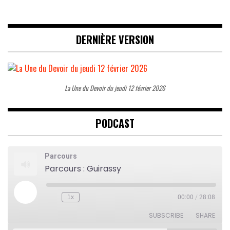
DERNIÈRE VERSION
La Une du Devoir du jeudi 12 février 2026
PODCAST
Parcours
Parcours : Guirassy
Play
1x
00:00
/
28:08
Rewind
Fast
Episode
10
Forward
Seconds
30
SUBSCRIBE
SHARE
seconds