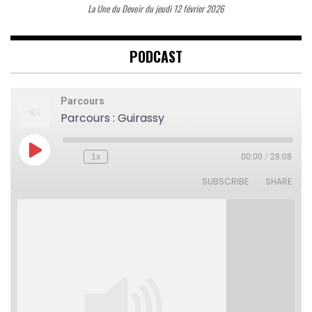
La Une du Devoir du jeudi 12 février 2026
PODCAST
Parcours
Parcours : Guirassy
Play
1x
00:00
/
28:08
Rewind
Fast
Episode
10
Forward
Seconds
30
SUBSCRIBE
SHARE
seconds