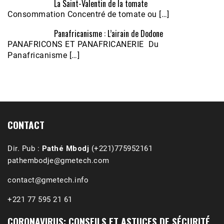
La Saint-Valentin de la tomate
Consommation Concentré de tomate ou […]
Panafricanisme : L’airain de Dodone
Écoutez le parcours de Claudiane Kapia 
PANAFRICONS ET PANAFRICANERIE Du
Nobana (Podologue)
Feb 24, 2021 • 28mn
Panafricanisme […]
CONTACT
Dir. Pub :
Pathé Mbodj
(+221)775952161
pathembodje@gmetech.com
contact@gmetech.info
+221 77 595 21 61
CORONAVIRUS: CONSEILS ET ASTUCES DE SÉCURITÉ