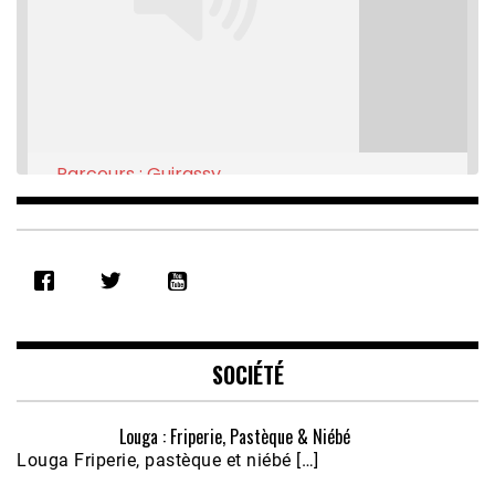
Parcours : Guirassy
Feb 16, 2021 • 28:08
SHARE
RSS FEED
LINK
EMBED
SOCIÉTÉ
Louga : Friperie, Pastèque & Niébé
Louga Friperie, pastèque et niébé […]