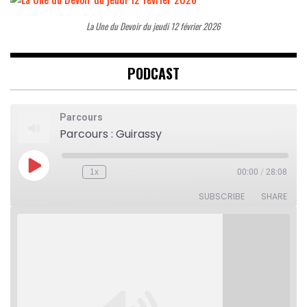
La Une du Devoir du jeudi 12 février 2026
PODCAST
Parcours
Parcours : Guirassy
Play
1x
00:00
/
28:08
Rewind
Fast
Episode
10
Forward
Seconds
30
SUBSCRIBE
SHARE
seconds