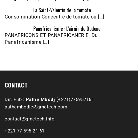
La Saint-Valentin de la tomate
Consommation Concentré de tomate ou […]
Panafricanisme : L’airain de Dodone
Écoutez le parcours de Claudiane Kapia 
PANAFRICONS ET PANAFRICANERIE Du
Nobana (Podologue)
Feb 24, 2021 • 28mn
Panafricanisme […]
CONTACT
Dir. Pub :
Pathé Mbodj
(+221)775952161
pathembodje@gmetech.com
contact@gmetech.info
+221 77 595 21 61