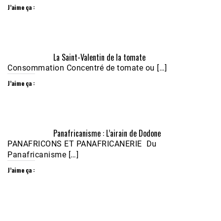
J’aime ça :
Écoutez le parcours de Claudiane Kapia 
La Saint-Valentin de la tomate
Nobana (Podologue)
Feb 24, 2021 • 28mn
Consommation Concentré de tomate ou […]
J’aime ça :
Panafricanisme : L’airain de Dodone
PANAFRICONS ET PANAFRICANERIE Du
Panafricanisme […]
J’aime ça :