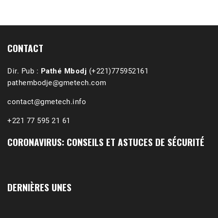
1988-1989 :  La polémique de Guidimakha 
(Podcast)
Sep 3, 2021 •
Affirmations & Précisions Exécutions, déportations et répressions au Guidimakha (sud de la Mauritanie) de 1989 /1990 Peut-on les oublier nos victimes ? Au cours de nos recherches de mémoire de maîtrise (1997) intitulé (,), nous avons enquêté sur les noms des personnes victimes (mortes, rescapées et déportées) lors des événements…
CONTACT
Dir. Pub :
Pathé Mbodj
(+221)775952161
pathembodje@gmetech.com
contact@gmetech.info
+221 77 595 21 61
CORONAVIRUS: CONSEILS ET ASTUCES DE SÉCURITÉ
DERNIÈRES UNES