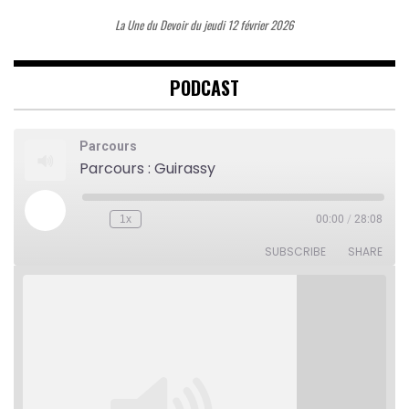
La Une du Devoir du jeudi 12 février 2026
PODCAST
Parcours
Parcours : Guirassy
Play
1x
00:00
/
28:08
Rewind
Fast
Episode
10
Forward
Seconds
30
SUBSCRIBE
SHARE
seconds