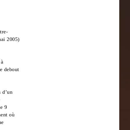
tre-
mai 2005)
 à
ce debout
s d’un
é
le 9
ment où
me