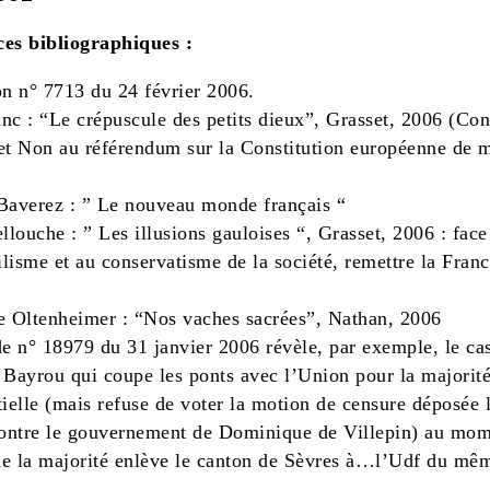
es bibliographiques :
on n° 7713 du 24 février 2006.
nc : “Le crépuscule des petits dieux”, Grasset, 2006 (Con
et Non au référendum sur la Constitution européenne de 
Baverez : ” Le nouveau monde français “
llouche : ” Les illusions gauloises “, Grasset, 2006 : face
lisme et au conservatisme de la société, remettre la Fran
e Oltenheimer : “Nos vaches sacrées”, Nathan, 2006
 n° 18979 du 31 janvier 2006 révèle, par exemple, le ca
 Bayrou qui coupe les ponts avec l’Union pour la majorit
tielle (mais refuse de voter la motion de censure déposée 
contre le gouvernement de Dominique de Villepin) au mo
 de la majorité enlève le canton de Sèvres à…l’Udf du mê