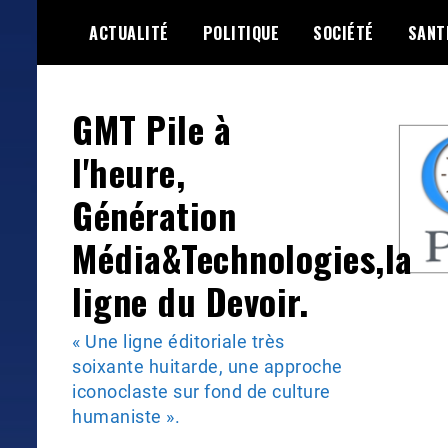
Skip
ACTUALITÉ
POLITIQUE
SOCIÉTÉ
SANT
to
content
GMT Pile à
l'heure,
Génération
Média&Technologies,la
ligne du Devoir.
« Une ligne éditoriale très
soixante huitarde, une approche
iconoclaste sur fond de culture
humaniste ».