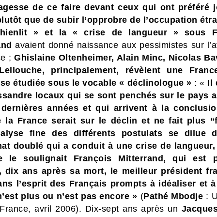
agesse de ce faire devant ceux qui ont préféré 
lutôt que de subir l’opprobre de l’occupation étr
hienlit » et la « crise de langueur » sous F
and
avaient donné naissance aux pessimistes sur l’a
ce ;
Ghislaine Oltenheimer, Alain Minc, Nicolas Ba
 Lellouche, principalement, révèlent une Franc
ose étudiée sous le vocable « déclinologue »
: «
Il
sandre locaux qui se sont penchés sur le pays 
dernières années et qui arrivent à la conclusi
e la France serait sur le déclin et ne fait plus “f
alyse fine des différents postulats se dilue 
at doublé qui a conduit à une crise de langueu
e le soulignait François Mitterrand, qui est p
 dix ans après sa mort, le meilleur président fr
ans l’esprit des Français prompts à idéaliser et à
n’est plus ou n’est pas encore »
(
Pathé Mbodje
: U
 France, avril 2006). Dix-sept ans après un
Jacques