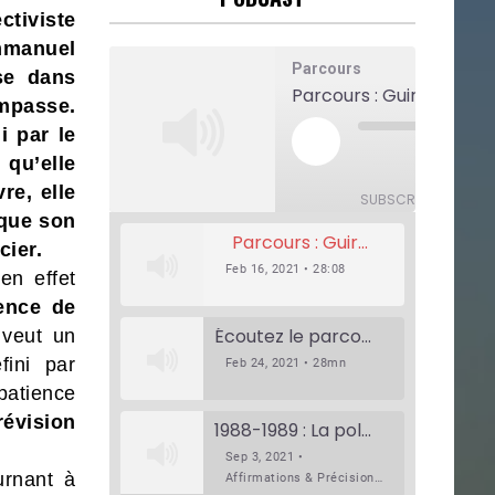
tiviste
mmanuel
Parcours
se dans
Parcours : Guirassy
impasse.
i par le
Play
Episode
1x
qu’elle
Mute/Unmute
Rewind
F
Episode
10
F
re, elle
Seconds
SUBSCRIBE
SHAR
 que son
Parcours : Guirassy
cier.
Feb 16, 2021 • 28:08
en effet
ence de
Écoutez le parcours de Claudiane Kapia Nobana (Podologue)
 veut un
fini par
Feb 24, 2021 • 28mn
patience
révision
1988-1989 : La polémique de Guidimakha (Podcast)
Sep 3, 2021 •
urnant à
Affirmations & Précisions Exécutions, déportations et répressions au Guidimakha (sud de la Mauritanie) de 1989 /1990 Peut-on les oublier nos victimes ? Au cours de nos recherches de mémoire de maîtrise (1997) intitulé (,), nous avons enquêté sur les noms des personnes victimes (mortes, rescapées et déportées) lors des événements…