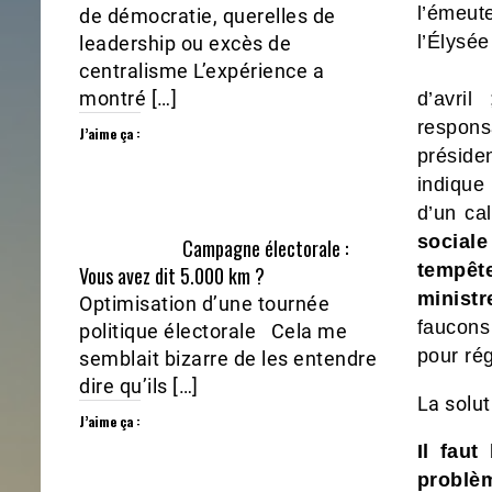
l’émeut
de démocratie, querelles de
l’Élysée
leadership ou excès de
centralisme L’expérience a
montré […]
d’avri
respons
J’aime ça :
préside
indique
d’un cal
sociale
Campagne électorale :
tempête
Vous avez dit 5.000 km ?
minist
Optimisation d’une tournée
faucons 
politique électorale Cela me
pour rég
semblait bizarre de les entendre
dire qu’ils […]
La solut
J’aime ça :
Il faut
problèm