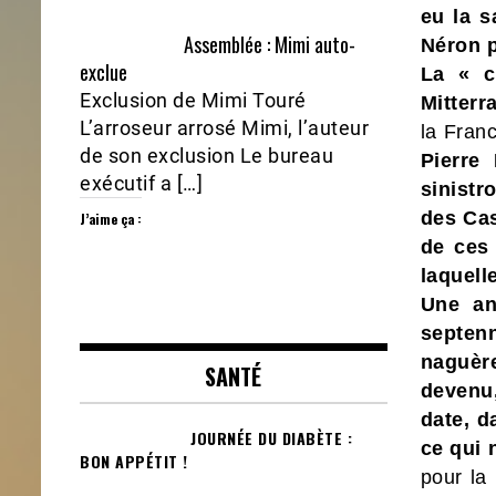
eu la s
Assemblée : Mimi auto-
Néron p
exclue
La « c
Exclusion de Mimi Touré
Mitterr
L’arroseur arrosé Mimi, l’auteur
la Fran
de son exclusion Le bureau
Pierre
exécutif a […]
sinistr
des Cas
J’aime ça :
de ces 
laquell
Une an
septenn
naguèr
SANTÉ
devenu,
date, d
JOURNÉE DU DIABÈTE :
ce qui 
BON APPÉTIT !
pour la