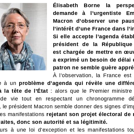
Élisabeth Borne la perspec
demande à l’urgentiste E
Macron d’observer une pau
l’intérêt d’une France dans l’
Si elle accepte l’agenda établ
président de la République 
est chargée de mettre en œuv
a exprimé un besoin de délai
patron ne semble guère appré
À l’observation, la France est 
te à un
problème d’agenda qui révèle une différ
à la tête de l’État
: alors que le Premier ministre
 de vie tout en respectant un chronogramme dé
e, le président Macron semble donner des signes d’im
les manifestations
rejetant son projet électoral de 
aites, donc son autorité et sa légitimité.
urs à une loi d’exception et les manifestations to