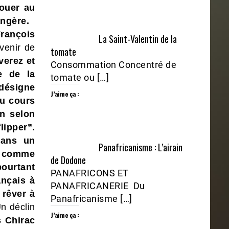
jouer au
angère.
rançois
La Saint-Valentin de la
venir de
tomate
verez et
Consommation Concentré de
e de la
tomate ou […]
 désigne
J’aime ça :
au cours
on selon
lipper”.
dans un
Panafricanisme : L’airain
r, comme
de Dodone
ourtant
PANAFRICONS ET
ançais à
PANAFRICANERIE Du
 rêver à
Panafricanisme […]
n déclin
J’aime ça :
 Chirac