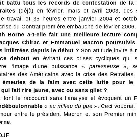
it battu tous les records de contestation de la
raites
(déjà) en février, mars et avril 2003, des s
e travail et 35 heures entre janvier 2004 et octo
 crise du Contrat première embauche de février 2006.
th Borne a-t-elle fait une meilleure lecture com
Jacques Chirac et Emmanuel Macron poursuivis 
 infiltrées depuis le début ?
Son attitude invite à
nce debout
en évitant ces crises cycliques qui 
ivre l’image d’une puissance «
paresseuse
», se
aires des Américains avec la crise des Retraites, 
 émeutes de la faim avec cette lutte pour le 
qui fait rire jaune, avec ou sans gilet ?
s font le raccourci sans l’analyse et évoquent un
F
indéboulonnable
«
au milieu du gué
». Ceci voudrait
mour entre le président Macron et son Premier mini
orne
.
DJE