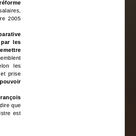
 réforme
alaires,
bre 2005
parative
par les
remettre
semblent
lon les
et prise
pouvoir
rançois
 dire que
stre est