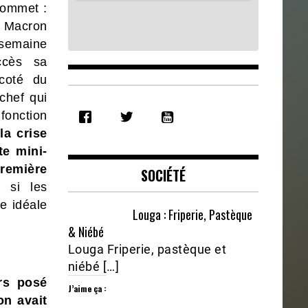
sommet :
e
Macron
semaine
ccès sa
 coté du
chef qui
SHARE
fonction
RSS FEED
LINK
la crise
te mini-
EMBED
Première
SOCIÉTÉ
, si les
ie idéale
Louga : Friperie, Pastèque
& Niébé
Louga Friperie, pastèque et
niébé […]
urs posé
J’aime ça :
on avait