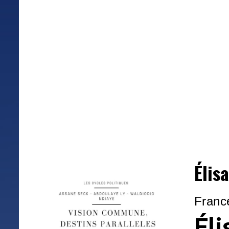
Élis
France
Éli