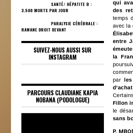
qui ava
SANTÉ/ HÉPATITE B :
3.500 MORTS PAR JOUR
des ret
temps d
PARALYSIE CÉRÉBRALE :
avec la
RAWANE DROIT DEVANT
Élisabe
entre 
SUIVEZ-NOUS AUSSI SUR
émeutes
INSTAGRAM
la Fra
poursu
comment
par
les
d’achat 
PARCOURS CLAUDIANE KAPIA
Certain
NOBANA (PODOLOGUE)
Fillon 
le désa
Lecteur
sans b
vidéo
P. MBO