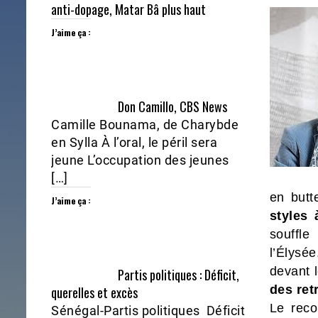
anti-dopage, Matar Bâ plus haut
J’aime ça :
Don Camillo, CBS News
Camille Bounama, de Charybde
en Sylla À l’oral, le péril sera
jeune L’occupation des jeunes
[…]
en but
J’aime ça :
styles 
souffle
l’Élysé
devant 
Partis politiques : Déficit,
des retr
querelles et excès
Le reco
Sénégal-Partis politiques Déficit