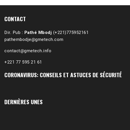
CONTACT
Dir. Pub :
Pathé Mbodj
(+221)775952161
pathembodje@gmetech.com
contact@gmetech.info
+221 77 595 21 61
CORONAVIRUS: CONSEILS ET ASTUCES DE SÉCURITÉ
1988-1989 :  La polémique de Guidimakha 
(Podcast)
Sep 3, 2021 •
Affirmations & Précisions Exécutions, déportations et répressions au Guidimakha (sud de la Mauritanie) de 1989 /1990 Peut-on les oublier nos victimes ? Au cours de nos recherches de mémoire de maîtrise (1997) intitulé (,), nous avons enquêté sur les noms des personnes victimes (mortes, rescapées et déportées) lors des événements…
DERNIÈRES UNES