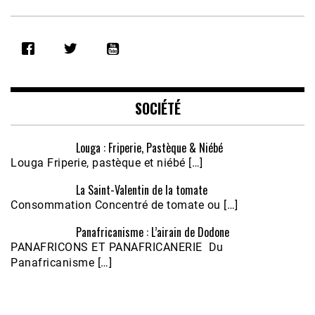
SHARE
RSS FEED
LINK
EMBED
SOCIÉTÉ
Louga : Friperie, Pastèque & Niébé
Louga Friperie, pastèque et niébé […]
La Saint-Valentin de la tomate
Consommation Concentré de tomate ou […]
Panafricanisme : L’airain de Dodone
Écoutez le parcours de Claudiane Kapia 
PANAFRICONS ET PANAFRICANERIE Du
Nobana (Podologue)
Feb 24, 2021 • 28mn
Panafricanisme […]