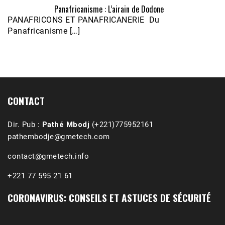
Panafricanisme : L’airain de Dodone
Écoutez le parcours de Claudiane Kapia 
PANAFRICONS ET PANAFRICANERIE Du
Nobana (Podologue)
Feb 24, 2021 • 28mn
Panafricanisme […]
CONTACT
Dir. Pub :
Pathé Mbodj
(+221)775952161
pathembodje@gmetech.com
contact@gmetech.info
+221 77 595 21 61
CORONAVIRUS: CONSEILS ET ASTUCES DE SÉCURITÉ
1988-1989 :  La polémique de Guidimakha 
(Podcast)
Sep 3, 2021 •