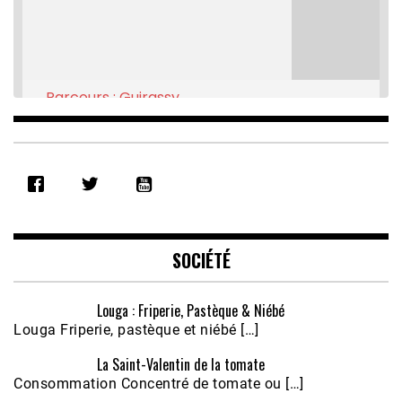
Parcours : Guirassy
Feb 16, 2021 • 28:08
SHARE
RSS FEED
LINK
EMBED
SOCIÉTÉ
Louga : Friperie, Pastèque & Niébé
Louga Friperie, pastèque et niébé […]
La Saint-Valentin de la tomate
Consommation Concentré de tomate ou […]