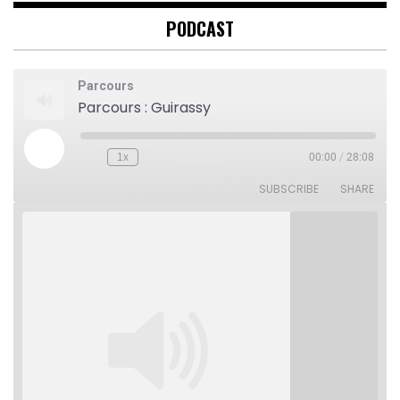
PODCAST
Parcours
Parcours : Guirassy
Play
1x
00:00
/
28:08
Rewind
Fast
Episode
10
Forward
Seconds
30
SUBSCRIBE
SHARE
seconds