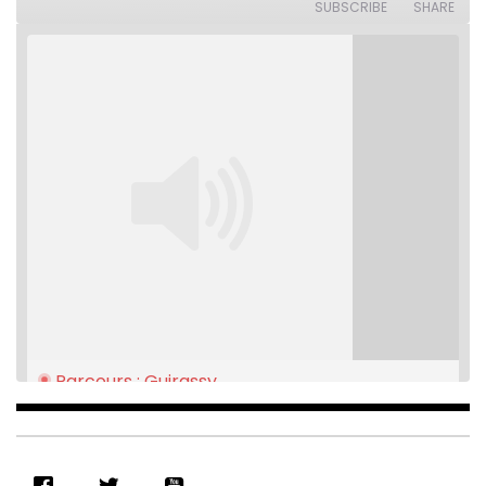
Seconds
30
SUBSCRIBE
SHARE
seconds
Parcours : Guirassy
Feb 16, 2021 • 28:08
SHARE
RSS FEED