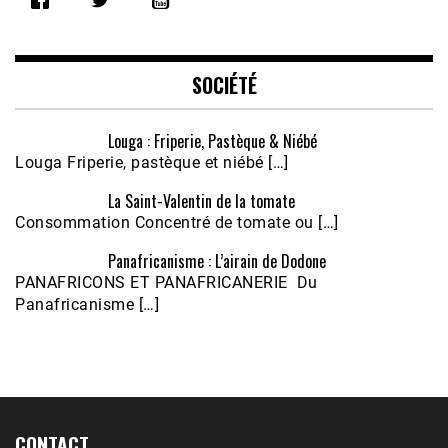
LINK
EMBED
SOCIÉTÉ
Louga : Friperie, Pastèque & Niébé
Louga Friperie, pastèque et niébé […]
La Saint-Valentin de la tomate
Consommation Concentré de tomate ou […]
Panafricanisme : L’airain de Dodone
Écoutez le parcours de Claudiane Kapia 
PANAFRICONS ET PANAFRICANERIE Du
Nobana (Podologue)
Feb 24, 2021 • 28mn
Panafricanisme […]
CONTACT