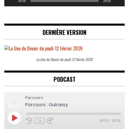
00:00
28:05
DERNIÈRE VERSION
La Une du Devoir du jeudi 12 février 2026
PODCAST
Parcours
Parcours : Guirassy
Play
1x
00:00
/
28:08
Rewind
Fast
Episode
10
Forward