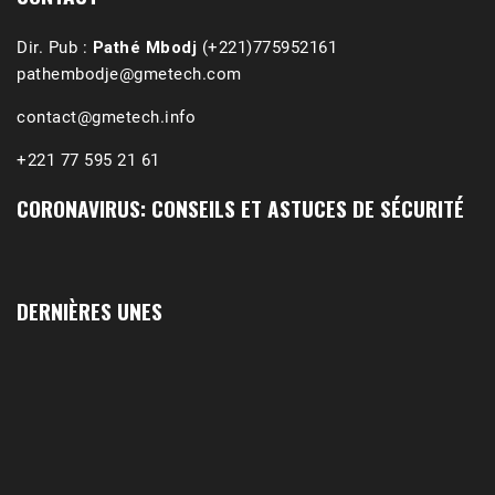
Dir. Pub :
Pathé Mbodj
(+221)775952161
pathembodje@gmetech.com
contact@gmetech.info
+221 77 595 21 61
CORONAVIRUS: CONSEILS ET ASTUCES DE SÉCURITÉ
1988-1989 :  La polémique de Guidimakha 
(Podcast)
Sep 3, 2021 •
Affirmations & Précisions Exécutions, déportations et répressions au Guidimakha (sud de la Mauritanie) de 1989 /1990 Peut-on les oublier nos victimes ? Au cours de nos recherches de mémoire de maîtrise (1997) intitulé (,), nous avons enquêté sur les noms des personnes victimes (mortes, rescapées et déportées) lors des événements…
DERNIÈRES UNES