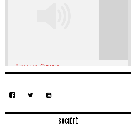
Parcours : Guirassy
Feb 16, 2021 • 28:08
SHARE
RSS FEED
LINK
EMBED
SOCIÉTÉ