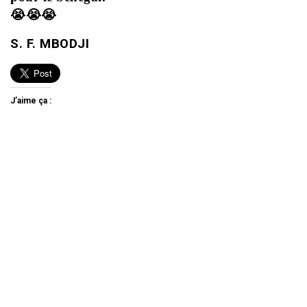
😭😭😭
S. F. MBODJI
J’aime ça :