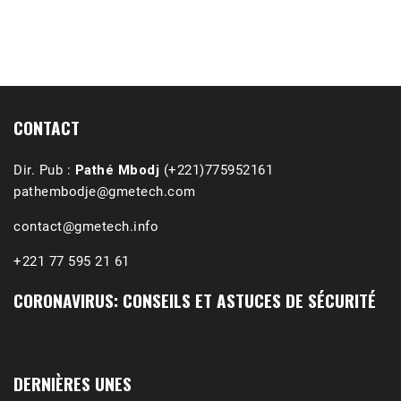
1988-1989 :  La polémique de Guidimakha 
(Podcast)
Sep 3, 2021 •
Affirmations & Précisions Exécutions, déportations et répressions au Guidimakha (sud de la Mauritanie) de 1989 /1990 Peut-on les oublier nos victimes ? Au cours de nos recherches de mémoire de maîtrise (1997) intitulé (,), nous avons enquêté sur les noms des personnes victimes (mortes, rescapées et déportées) lors des événements…
CONTACT
Dir. Pub :
Pathé Mbodj
(+221)775952161
pathembodje@gmetech.com
contact@gmetech.info
+221 77 595 21 61
CORONAVIRUS: CONSEILS ET ASTUCES DE SÉCURITÉ
DERNIÈRES UNES