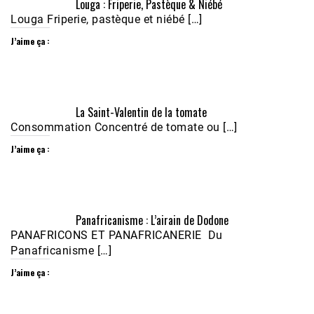
Louga : Friperie, Pastèque & Niébé
Louga Friperie, pastèque et niébé […]
J’aime ça :
Écoutez le parcours de Claudiane Kapia 
La Saint-Valentin de la tomate
Nobana (Podologue)
Feb 24, 2021 • 28mn
Consommation Concentré de tomate ou […]
J’aime ça :
Panafricanisme : L’airain de Dodone
PANAFRICONS ET PANAFRICANERIE Du
Panafricanisme […]
J’aime ça :