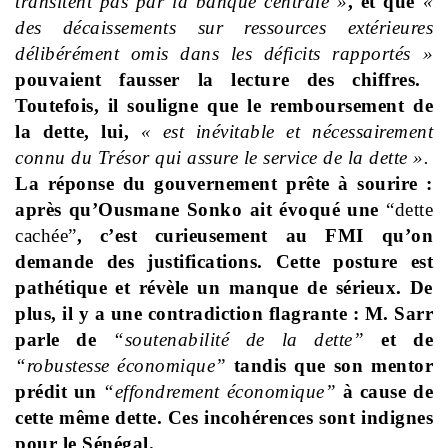
transitent pas par la banque centrale »
, et que
«
des décaissements sur ressources extérieures
délibérément omis dans les déficits rapportés »
pouvaient fausser la lecture des chiffres.
Toutefois, il souligne que le remboursement de
la dette, lui,
« est inévitable et nécessairement
connu du Trésor qui assure le service de la dette ».
La réponse du gouvernement prête à sourire :
après qu’Ousmane Sonko ait évoqué une
“dette
cachée”
, c’est curieusement au FMI qu’on
demande des justifications. Cette posture est
pathétique et révèle un manque de sérieux. De
plus, il y a une contradiction flagrante : M. Sarr
parle de
“soutenabilité de la dette”
et de
“robustesse économique”
tandis que son mentor
prédit un
“effondrement économique”
à cause de
cette même dette. Ces incohérences sont indignes
pour le Sénégal.