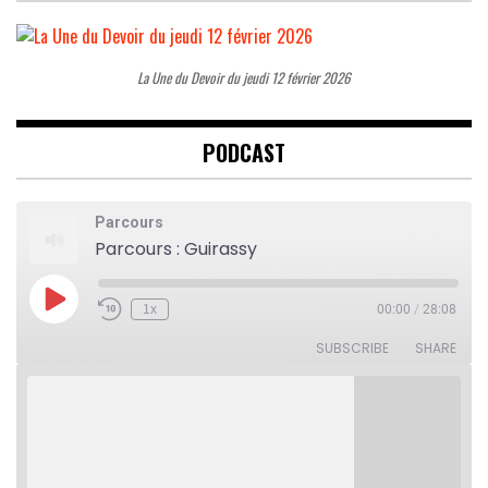
La Une du Devoir du jeudi 12 février 2026
PODCAST
Parcours
Parcours : Guirassy
Play
1x
00:00
/
28:08
Rewind
Fast
Episode
10
Forward
Seconds
30
SUBSCRIBE
SHARE
seconds