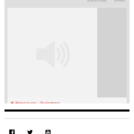
SUBSCRIBE
SHARE
seconds
Parcours : Guirassy
Feb 16, 2021 • 28:08
SHARE
RSS FEED