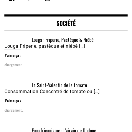
LINK
EMBED
SOCIÉTÉ
Louga : Friperie, Pastèque & Niébé
Louga Friperie, pastèque et niébé […]
J’aime ça :
chargement…
Écoutez le parcours de Claudiane Kapia 
La Saint-Valentin de la tomate
Nobana (Podologue)
Feb 24, 2021 • 28mn
Consommation Concentré de tomate ou […]
J’aime ça :
chargement…
Panafricanisme : L’airain de Dodone