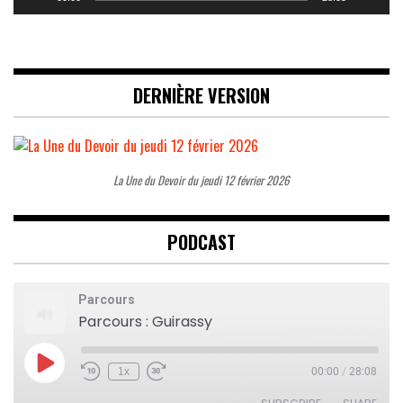
DERNIÈRE VERSION
La Une du Devoir du jeudi 12 février 2026
PODCAST
Parcours
Parcours : Guirassy
Play
1x
00:00
/
28:08
Rewind
Fast
Episode
10
Forward
Seconds
30