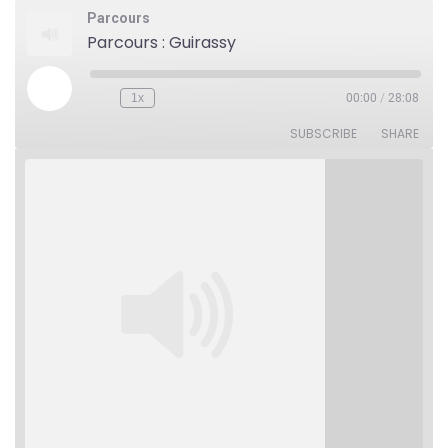
Parcours
Parcours : Guirassy
Play
1x
00:00
/
28:08
Rewind
Fast
Episode
10
Forward
Seconds
30
SUBSCRIBE
SHARE
seconds