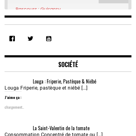
Parcours : Guirassy
Feb 16, 2021 • 28:08
SHARE
RSS FEED
LINK
EMBED
SOCIÉTÉ
Louga : Friperie, Pastèque & Niébé
Louga Friperie, pastèque et niébé […]
J’aime ça :
chargement…
Écoutez le parcours de Claudiane Kapia 
La Saint-Valentin de la tomate
Nobana (Podologue)
Feb 24, 2021 • 28mn
Consommation Concentré de tomate ou […]