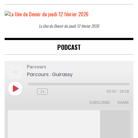
La Une du Devoir du jeudi 12 février 2026
PODCAST
Parcours
Parcours : Guirassy
Play
1x
00:00
/
28:08
Rewind
Fast
Episode
10
Forward
Seconds
30
SUBSCRIBE
SHARE
seconds