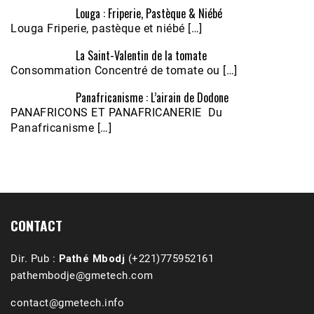
Louga : Friperie, Pastèque & Niébé
Louga Friperie, pastèque et niébé […]
La Saint-Valentin de la tomate
Consommation Concentré de tomate ou […]
Panafricanisme : L’airain de Dodone
Écoutez le parcours de Claudiane Kapia 
PANAFRICONS ET PANAFRICANERIE Du
Nobana (Podologue)
Feb 24, 2021 • 28mn
Panafricanisme […]
CONTACT
Dir. Pub :
Pathé Mbodj
(+221)775952161
pathembodje@gmetech.com
contact@gmetech.info