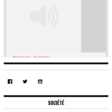
Parcours : Guirassy
Feb 16, 2021 • 28:08
SHARE
RSS FEED
LINK
EMBED
SOCIÉTÉ