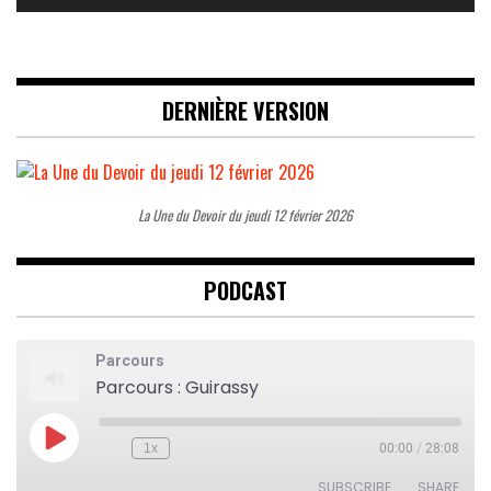
DERNIÈRE VERSION
La Une du Devoir du jeudi 12 février 2026
PODCAST
Parcours
Parcours : Guirassy
Play
1x
00:00
/
28:08
Rewind
Fast
Episode
10
Forward
Seconds
30
SUBSCRIBE
SHARE