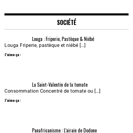
LINK
EMBED
SOCIÉTÉ
Louga : Friperie, Pastèque & Niébé
Louga Friperie, pastèque et niébé […]
J’aime ça :
Écoutez le parcours de Claudiane Kapia 
La Saint-Valentin de la tomate
Nobana (Podologue)
Feb 24, 2021 • 28mn
Consommation Concentré de tomate ou […]
J’aime ça :
Panafricanisme : L’airain de Dodone