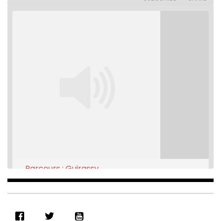
seconds
Parcours : Guirassy
Feb 16, 2021 • 28:08
SHARE
RSS FEED