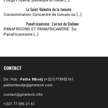
Louga Friperie, pastèque et niébé […]
La Saint-Valentin de la tomate
Consommation Concentré de tomate ou […]
Panafricanisme : L’airain de Dodone
Écoutez le parcours de Claudiane Kapia 
PANAFRICONS ET PANAFRICANERIE Du
Nobana (Podologue)
Feb 24, 2021 • 28mn
Panafricanisme […]
CONTACT
Dir. Pub :
Pathé Mbodj
(+221)775952161
pathembodje@gmetech.com
contact@gmetech.info
+221 77 595 21 61