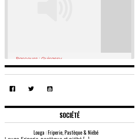
Parcours : Guirassy
Feb 16, 2021 • 28:08
SHARE
RSS FEED
LINK
EMBED
SOCIÉTÉ
Louga : Friperie, Pastèque & Niébé