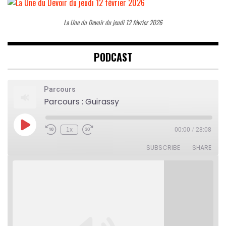
La Une du Devoir du jeudi 12 février 2026
PODCAST
Parcours
Parcours : Guirassy
Play
1x
00:00
/
28:08
Rewind
Fast
Episode
10
Forward
Seconds
30
SUBSCRIBE
SHARE
seconds