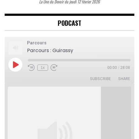
La Une du Devoir du jeudi 12 février 2026
PODCAST
Parcours
Parcours : Guirassy
Play
1x
00:00
/
28:08
Rewind
Fast
Episode
10
Forward
Seconds
30
SUBSCRIBE
SHARE
seconds