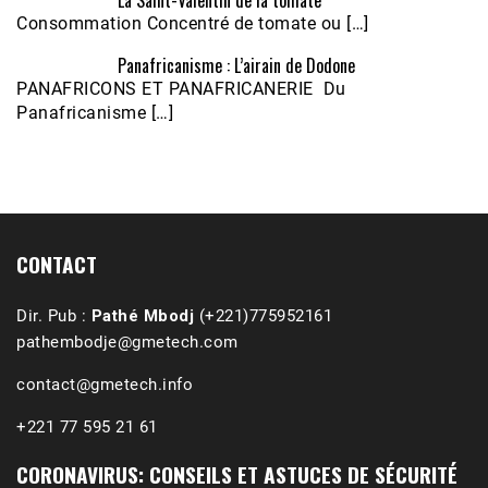
La Saint-Valentin de la tomate
Consommation Concentré de tomate ou […]
Panafricanisme : L’airain de Dodone
Écoutez le parcours de Claudiane Kapia 
PANAFRICONS ET PANAFRICANERIE Du
Nobana (Podologue)
Feb 24, 2021 • 28mn
Panafricanisme […]
CONTACT
Dir. Pub :
Pathé Mbodj
(+221)775952161
pathembodje@gmetech.com
contact@gmetech.info
+221 77 595 21 61
CORONAVIRUS: CONSEILS ET ASTUCES DE SÉCURITÉ