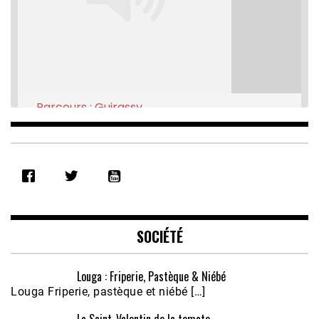
Parcours : Guirassy
Feb 16, 2021 • 28:08
SHARE
RSS FEED
LINK
EMBED
SOCIÉTÉ
Louga : Friperie, Pastèque & Niébé
Louga Friperie, pastèque et niébé […]