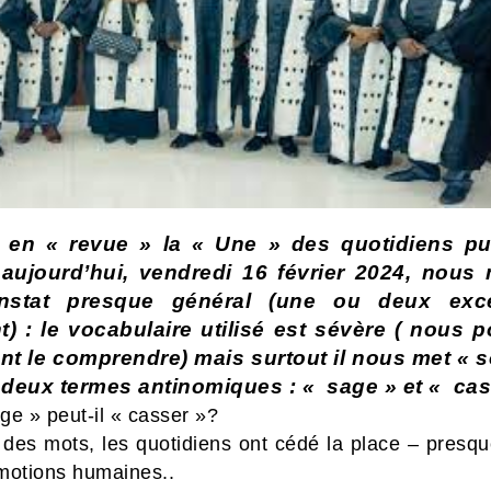
 en « revue » la « Une » des quotidiens pu
 aujourd’hui, vendredi 16 février 2024, nous
nstat presque général (une ou deux exce
t) : le vocabulaire utilisé est sévère ( nous
nt le comprendre) mais surtout il nous met « s
 deux termes antinomiques : « sage » et « ca
ge » peut-il « casser »?
 des mots, les quotidiens ont cédé la place – presqu
motions humaines..