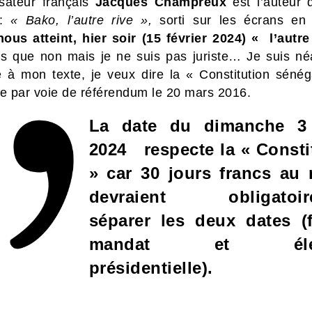
isateur français
Jacques Champreux
est l’auteur d
 :
« Bako, l’autre rive »,
sorti sur les écrans en
ous atteint, hier soir (15 février 2024) « l’autre
ns que non mais je ne suis pas juriste…
Je suis n
é à mon texte, je veux dire la « Constitution sénég
 par voie de référendum le 20 mars 2016.
La date du dimanche 3
2024 respecte la « Consti
» car 30 jours francs au
devraient obligatoir
séparer les deux dates (
mandat et élec
présidentielle).