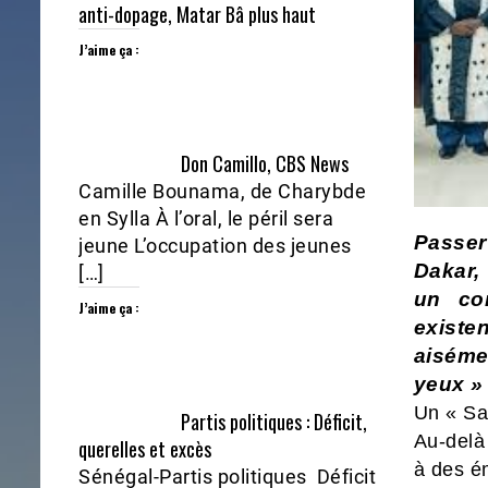
anti-dopage, Matar Bâ plus haut
J’aime ça :
Don Camillo, CBS News
Camille Bounama, de Charybde
en Sylla À l’oral, le péril sera
Passer
jeune L’occupation des jeunes
Dakar,
[…]
un co
J’aime ça :
existen
aiséme
yeux »
Un « Sa
Partis politiques : Déficit,
Au-delà
querelles et excès
à des é
Sénégal-Partis politiques Déficit