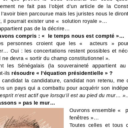
ement ne fait pas l’objet d’un article de la Consti
 l’avoir bien parcourue mais les juristes nous le diront
, il pourrait exister une « solution royale »…
appartient pas de la décrire…
avons compris : « le temps nous est compté »…
es personnes croient que les « acteurs » pour
ter…
Oui : les concertations restent possibles et néc
 ne devra « sortir du champ constitutionnel ».
 les Sénégalais (la souveraineté appartient au
t-ils
résoudre « l’équation présidentielle » ?
 candidat la candidature, candidat non retenu, me d
ans un pays qui a combattu pour acquérir son indép
esprit n’est actif que lorsqu’il est au pied du mur… 
assons » pas le mur…
Ouvrons ensemble « po
fenêtres »…
Toutes celles et tous 