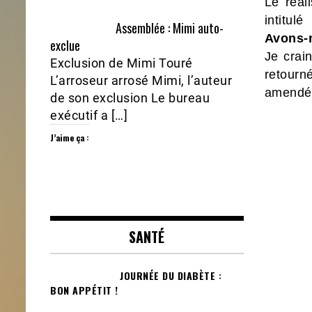
Le réal
intitulé
Assemblée : Mimi auto-
Avons-n
exclue
Je crai
Exclusion de Mimi Touré
retourn
L’arroseur arrosé Mimi, l’auteur
amendée
de son exclusion Le bureau
exécutif a […]
J’aime ça :
SANTÉ
JOURNÉE DU DIABÈTE :
BON APPÉTIT !