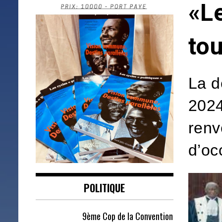
«L
tou
La d
2024
renv
d’oc
POLITIQUE
9ème Cop de la Convention