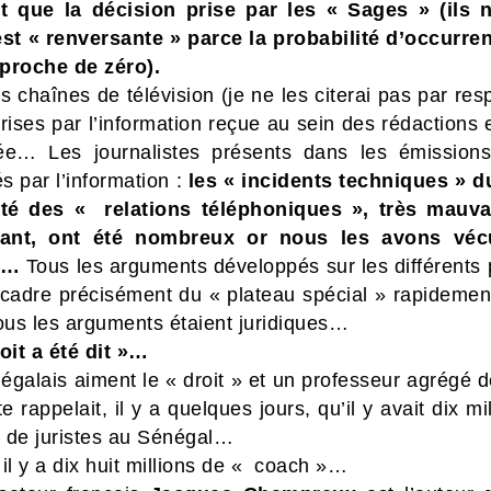
t que la décision prise par les « Sages » (ils n
est « renversante » parce la probabilité d’occurren
( proche de zéro).
s chaînes de télévision (je ne les citerai pas par res
rises par l’information reçue au sein des rédactions
rée…
Les journalistes présents dans les émissions
s par l’information :
l
es « incidents techniques » du
ité des « relations téléphoniques », très mauv
ant, ont été nombreux or nous les avons vé
 »…
Tous les arguments développés sur les différents 
 cadre précisément du « plateau spécial » rapidemen
tous les arguments étaient juridiques…
oit a été dit »…
galais aiment le « droit » et un professeur agrégé d
ite rappelait, il y a quelques jours, qu’il y avait dix mi
 de juristes au Sénégal…
l y a dix huit millions de « coach »…