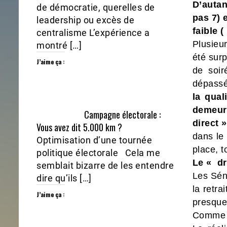
D’autan
de démocratie, querelles de
pas 7) 
leadership ou excès de
faible 
centralisme L’expérience a
Plusieur
montré […]
été surp
J’aime ça :
de soi
dépassé
la qual
demeur
Campagne électorale :
direct
Vous avez dit 5.000 km ?
dans le
Optimisation d’une tournée
place, 
politique électorale Cela me
Le « dr
semblait bizarre de les entendre
Les Séné
dire qu’ils […]
la retra
J’aime ça :
presque
Comme i