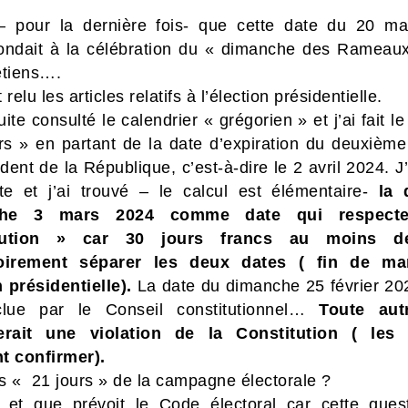
 – pour la dernière fois- que cette date du 20 m
ondait à la célébration du « dimanche des Rameau
étiens….
t relu les articles relatifs à l’élection présidentielle.
uite consulté le calendrier « grégorien » et j’ai fait le
rs » en partant de la date d’expiration du deuxièm
dent de la République, c’est-à-dire le 2 avril 2024.
J’
e et j’ai trouvé – le calcul est élémentaire-
la 
che 3 mars 2024 comme date qui respect
tution » car 30 jours francs au moins de
toirement séparer les deux dates ( fin de ma
n présidentielle).
La date du dimanche 25 février 20
clue par le Conseil constitutionnel…
Toute aut
erait une violation de la Constitution ( les 
t confirmer).
s « 21 jours » de la campagne électorale ?
 et que prévoit le Code électoral car cette quest