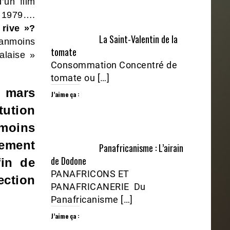
’un film
 1979….
 rive »?
La Saint-Valentin de la
éanmoins
tomate
alaise »
Consommation Concentré de
tomate ou […]
 mars
J’aime ça :
tution
 moins
ement
Panafricanisme : L’airain
de Dodone
fin de
PANAFRICONS ET
tion
PANAFRICANERIE Du
Panafricanisme […]
J’aime ça :