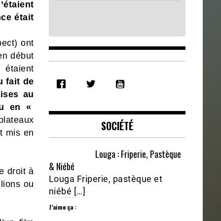
’étaient
ce était
pect) ont
 en début
 étaient
SHARE
 fait de
RSS FEED
LINK
aises au
cu en «
EMBED
plateaux
SOCIÉTÉ
t mis en
Louga : Friperie, Pastèque
& Niébé
e droit à
Louga Friperie, pastèque et
llions ou
niébé […]
J’aime ça :