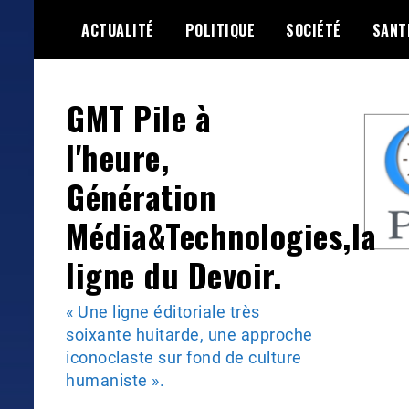
Skip
ACTUALITÉ
POLITIQUE
SOCIÉTÉ
SANT
to
content
GMT Pile à
l'heure,
Génération
Média&Technologies,la
ligne du Devoir.
« Une ligne éditoriale très
soixante huitarde, une approche
iconoclaste sur fond de culture
humaniste ».