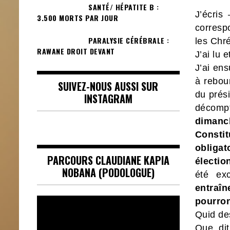
SANTÉ/ HÉPATITE B :
J’écris
3.500 MORTS PAR JOUR
corresp
PARALYSIE CÉRÉBRALE :
les Chr
RAWANE DROIT DEVANT
J’ai lu e
J’ai ens
à rebou
SUIVEZ-NOUS AUSSI SUR
du prési
INSTAGRAM
décompt
diman
Consti
obliga
PARCOURS CLAUDIANE KAPIA
électio
NOBANA (PODOLOGUE)
été ex
entraîn
Lecteur
pourron
vidéo
Quid de
Que dit