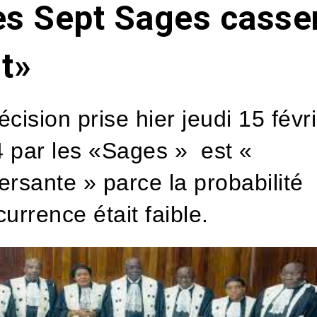
es Sept Sages casse
t»
écision prise hier jeudi 15 févr
 par les «Sages » est «
ersante » parce la probabilité
currence était faible.