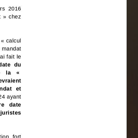
ars 2016
x » chez
 « calcul
e mandat
ai fait le
date du
e la «
vraient
ndat et
24 ayant
re date
juristes
ion fort