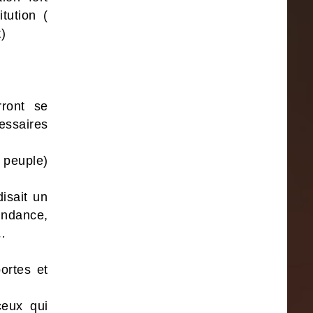
tution (
)
ront se
essaires
 peuple)
isait un
endance,
»…
rtes et
ceux qui