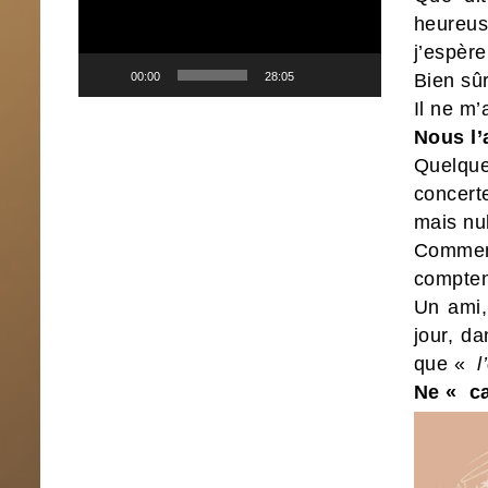
heureus
j’espère
Bien sûr
00:00
28:05
Il ne m’
Nous l’
Quelqu
concer
mais nul
Comment
compten
Un ami,
jour, d
que «
l’
Ne « c