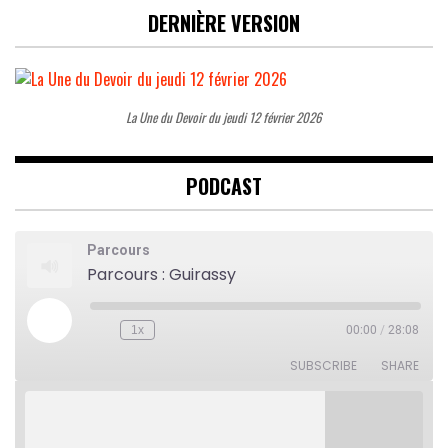
DERNIÈRE VERSION
La Une du Devoir du jeudi 12 février 2026
PODCAST
Parcours
Parcours : Guirassy
Play
1x
00:00
/
28:08
Rewind
Fast
Episode
10
Forward
Seconds
30
SUBSCRIBE
SHARE
seconds