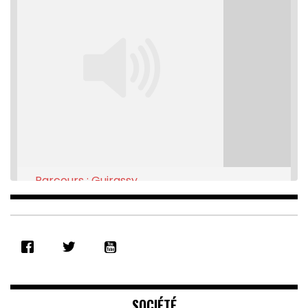
Parcours : Guirassy
Feb 16, 2021 • 28:08
SHARE
RSS FEED
LINK
EMBED
SOCIÉTÉ