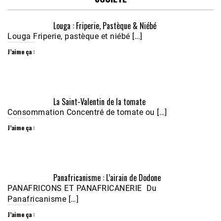
Louga : Friperie, Pastèque & Niébé
Louga Friperie, pastèque et niébé […]
J’aime ça :
Écoutez le parcours de Claudiane Kapia 
La Saint-Valentin de la tomate
Nobana (Podologue)
Feb 24, 2021 • 28mn
Consommation Concentré de tomate ou […]
J’aime ça :
Panafricanisme : L’airain de Dodone
PANAFRICONS ET PANAFRICANERIE Du
Panafricanisme […]
J’aime ça :