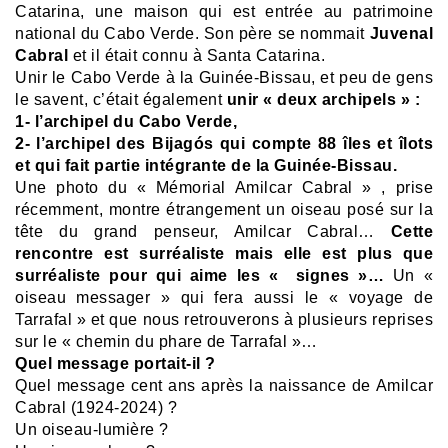
Catarina, une maison qui est entrée au patrimoine
national du Cabo Verde.
Son père se nommait
Juvenal
Cabral
et il était connu à Santa Catarina.
Unir le Cabo Verde à la Guinée-Bissau, et peu de gens
le savent, c’était également
unir « deux archipels » :
1- l’archipel du Cabo Verde,
2- l’archipel des Bijagós qui compte 88 îles et îlots
et qui fait partie intégrante de la Guinée-Bissau.
Une photo du « Mémorial Amilcar Cabral » , prise
récemment, montre étrangement un oiseau posé sur la
tête du grand penseur, Amilcar Cabral…
Cette
rencontre est surréaliste mais elle est plus que
surréaliste pour qui aime les « signes »…
Un «
oiseau messager » qui fera aussi le « voyage de
Tarrafal » et que nous retrouverons à plusieurs reprises
sur le « chemin du phare de Tarrafal »…
Quel message portait-il ?
Quel message cent ans après la naissance de Amilcar
Cabral (1924-2024) ?
Un oiseau-lumière ?