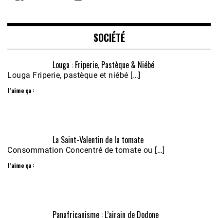
LINK
EMBED
SOCIÉTÉ
Louga : Friperie, Pastèque & Niébé
Louga Friperie, pastèque et niébé […]
J’aime ça :
Écoutez le parcours de Claudiane Kapia 
La Saint-Valentin de la tomate
Nobana (Podologue)
Feb 24, 2021 • 28mn
Consommation Concentré de tomate ou […]
J’aime ça :
Panafricanisme : L’airain de Dodone