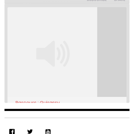
seconds
Parcours : Guirassy
Feb 16, 2021 • 28:08
SHARE
RSS FEED