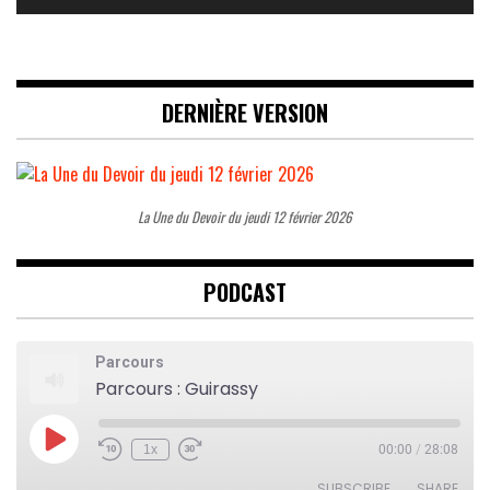
DERNIÈRE VERSION
La Une du Devoir du jeudi 12 février 2026
PODCAST
Parcours
Parcours : Guirassy
Play
1x
00:00
/
28:08
Rewind
Fast
Episode
10
Forward
Seconds
30
SUBSCRIBE
SHARE