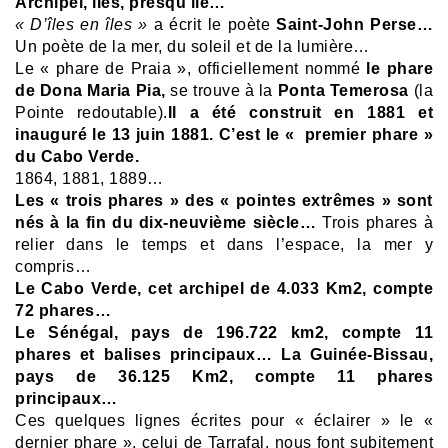
Archipel, îles, presqu’île…
« D’îles en îles »
a écrit le poète
Saint-John Perse…
Un poète de la mer, du soleil et de la lumière…
Le « phare de Praia », officiellement nommé
le phare
de Dona Maria Pia,
se trouve à la
Ponta Temerosa
(la
Pointe redoutable).
Il a été construit en 1881 et
inauguré le 13 juin 1881. C’est le « premier phare »
du Cabo Verde.
1864, 1881, 1889…
Les « trois phares » des « pointes extrêmes » sont
nés à la fin du dix-neuvième siècle…
Trois phares à
relier dans le temps et dans l’espace, la mer y
compris…
Le Cabo Verde, cet archipel de 4.033 Km2, compte
72 phares…
Le Sénégal, pays de 196.722 km2, compte 11
phares et balises principaux…
La Guinée-Bissau,
pays de 36.125 Km2, compte 11 phares
principaux…
Ces quelques lignes écrites pour « éclairer » le «
dernier phare », celui
de Tarrafal, nous font subitement