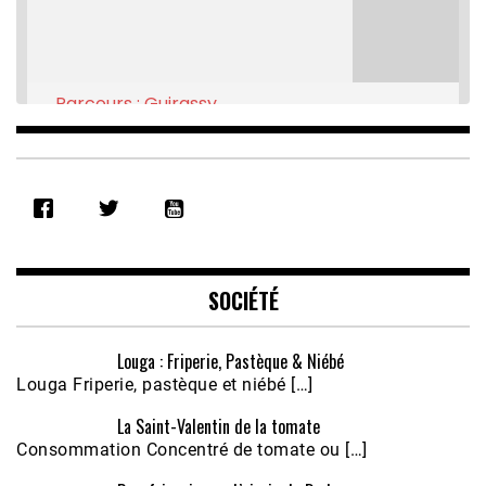
Parcours : Guirassy
Feb 16, 2021 • 28:08
SHARE
RSS FEED
LINK
EMBED
SOCIÉTÉ
Louga : Friperie, Pastèque & Niébé
Louga Friperie, pastèque et niébé […]
La Saint-Valentin de la tomate
Consommation Concentré de tomate ou […]