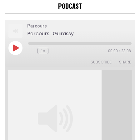
PODCAST
Parcours
Parcours : Guirassy
Play
1x
00:00
/
28:08
Rewind
Fast
Episode
10
Forward
Seconds
30
SUBSCRIBE
SHARE
seconds