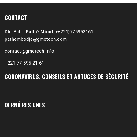
(Podcast)
Sep 3, 2021 •
Affirmations & Précisions Exécutions, déportations et répressions au Guidimakha (sud de la Mauritanie) de 1989 /1990 Peut-on les oublier nos victimes ? Au cours de nos recherches de mémoire de maîtrise (1997) intitulé (,), nous avons enquêté sur les noms des personnes victimes (mortes, rescapées et déportées) lors des événements…
CONTACT
Dir. Pub :
Pathé Mbodj
(+221)775952161
pathembodje@gmetech.com
contact@gmetech.info
+221 77 595 21 61
CORONAVIRUS: CONSEILS ET ASTUCES DE SÉCURITÉ
DERNIÈRES UNES