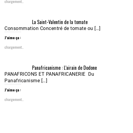
chargement…
Écoutez le parcours de Claudiane Kapia 
La Saint-Valentin de la tomate
Nobana (Podologue)
Feb 24, 2021 • 28mn
Consommation Concentré de tomate ou […]
J’aime ça :
chargement…
Panafricanisme : L’airain de Dodone
PANAFRICONS ET PANAFRICANERIE Du
Panafricanisme […]
J’aime ça :
chargement…
1988-1989 :  La polémique de Guidimakha 