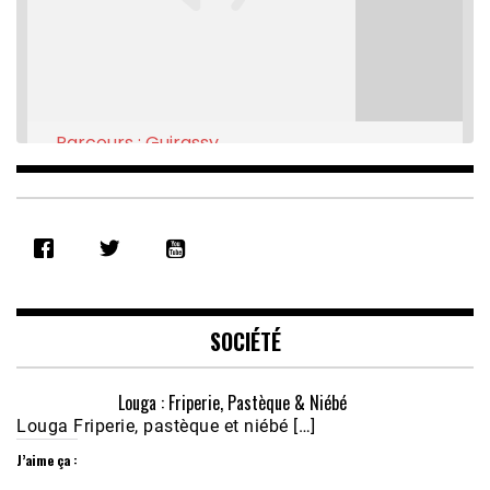
Parcours : Guirassy
Feb 16, 2021 • 28:08
SHARE
RSS FEED
LINK
EMBED
SOCIÉTÉ
Louga : Friperie, Pastèque & Niébé
Louga Friperie, pastèque et niébé […]
J’aime ça :