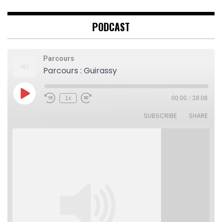
PODCAST
Parcours
Parcours : Guirassy
Play
1x
00:00
/
28:08
Rewind
Fast
Episode
10
Forward
Seconds
30
SUBSCRIBE
SHARE
seconds