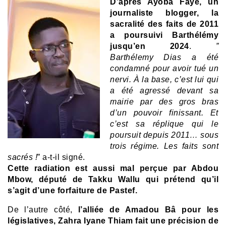
D’après Ayoba Faye, un
journaliste blogger, la
sacralité des faits de 2011
a poursuivi Barthélémy
jusqu’en 2024
.
”
Barthélemy Dias a été
condamné pour avoir tué un
nervi. À la base, c’est lui qui
a été agressé devant sa
mairie par des gros bras
d’un pouvoir finissant. Et
c’est sa réplique qui le
poursuit depuis 2011… sous
trois régime. Les faits sont
sacrés !
” a-t-il signé.
Cette radiation est aussi mal perçue par Abdou
Mbow, député de Takku Wallu qui prétend qu’il
s’agit d’une forfaiture de Pastef.
De l’autre côté,
l’alliée de Amadou Bâ pour les
législatives, Zahra Iyane Thiam fait une précision de