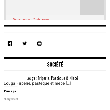
Parcours : Guirassy
Feb 16, 2021 • 28:08
SHARE
RSS FEED
LINK
EMBED
SOCIÉTÉ
Louga : Friperie, Pastèque & Niébé
Louga Friperie, pastèque et niébé […]
J’aime ça :
chargement…