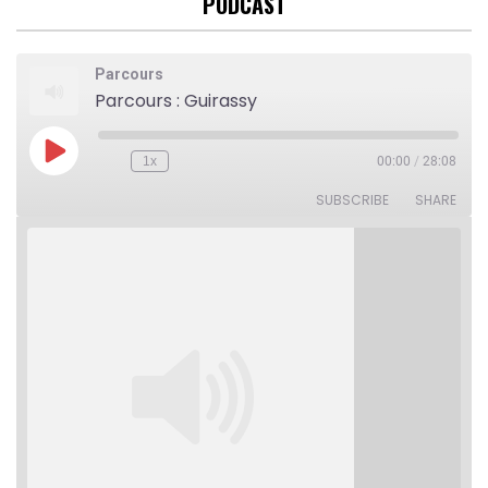
PODCAST
Parcours
Parcours : Guirassy
Play
1x
00:00
/
28:08
Rewind
Fast
Episode
10
Forward
Seconds
30
SUBSCRIBE
SHARE
seconds