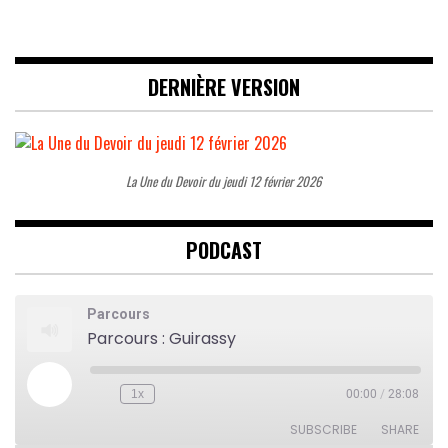
DERNIÈRE VERSION
La Une du Devoir du jeudi 12 février 2026
PODCAST
Parcours
Parcours : Guirassy
Play
1x
00:00
/
28:08
Rewind
Fast
Episode
10
Forward
Seconds
30
SUBSCRIBE
SHARE
seconds