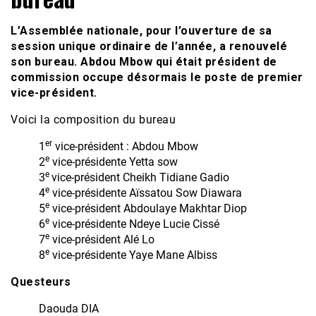
L’Assemblée nationale, pour l’ouverture de sa
session unique ordinaire de l’année, a renouvelé
son bureau. Abdou Mbow qui était président de
commission occupe désormais le poste de premier
vice-président.
Voici la composition du bureau
er
1
vice-président : Abdou Mbow
e
2
vice-présidente Yetta sow
e
3
vice-président Cheikh Tidiane Gadio
e
4
vice-présidente Aïssatou Sow Diawara
e
5
vice-président Abdoulaye Makhtar Diop
e
6
vice-présidente Ndeye Lucie Cissé
e
7
vice-président Alé Lo
e
8
vice-présidente Yaye Mane Albiss
Questeurs
Daouda DIA