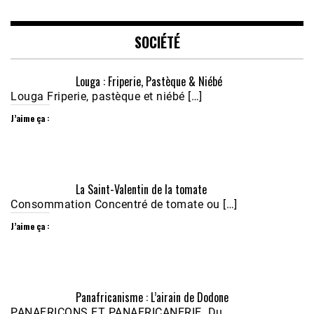
EMBED
SOCIÉTÉ
Louga : Friperie, Pastèque & Niébé
Louga Friperie, pastèque et niébé […]
J’aime ça :
Écoutez le parcours de Claudiane Kapia 
La Saint-Valentin de la tomate
Nobana (Podologue)
Feb 24, 2021 • 28mn
Consommation Concentré de tomate ou […]
J’aime ça :
Panafricanisme : L’airain de Dodone
PANAFRICONS ET PANAFRICANERIE Du