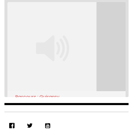
Parcours : Guirassy
Feb 16, 2021 • 28:08
SHARE
RSS FEED
LINK